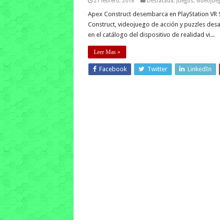
21 febrero, 2018
Destacada
,
Juegos
,
videojue
Apex Construct desembarca en PlayStation VR S
Construct, videojuego de acción y puzzles des
en el catálogo del dispositivo de realidad vi...
Leer Mas »
Facebook
Twitter
LinkedIn