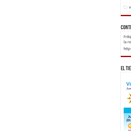
v
Cont
Frik
la r
http
El Ti