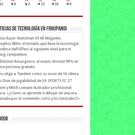
ticias de Tecnología en Frikipandi
isis Razer Huntsman V3 HE Magnetic
eyless 8KHz: el teclado que lleva la tecnología
ética Hall Effect al siguiente nivel para el
ing competitivo
Division Resurgence, el nuevo shooter RPG en
era persona gratuito
ips elige a Tandem como su socio de IA clínica
 Dive de jugabilidad de EA SPORTS FC 27
m y Mitch Leeuwe ilustrador profesional
ica: «¿Cómo se aprende a dibujar en una era
nada por el contenido corto y los tutoriales?»
book