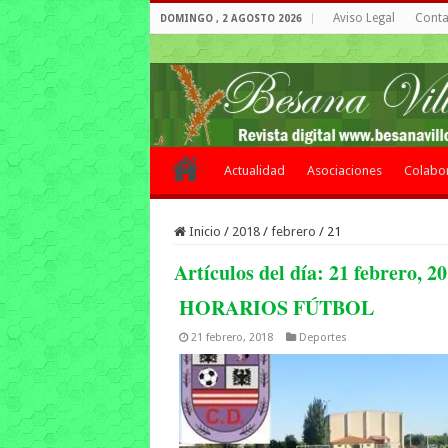
Aviso Legal
Contac
DOMINGO , 2 AGOSTO 2026
Actualidad
Asociaciones
Colabo
Inicio
/
2018
/
febrero
/
21
Artículos del día:
21 febrero, 2
HORARIOS FÚTBOL
21 febrero, 2018
Deportes