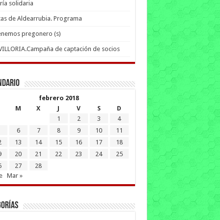
ría solidaria
tas de Aldearrubia. Programa
enemos pregonero (s)
 VILLORIA.Campaña de captación de socios
ndario
febrero 2018
M
X
J
V
S
D
1
2
3
4
6
7
8
9
10
11
2
13
14
15
16
17
18
9
20
21
22
23
24
25
6
27
28
e
Mar »
gorías