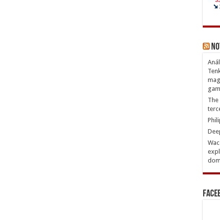
No
Anál
Tenk
magn
gam
The 
terc
Phil
Deep
Waco
expl
domi
Face