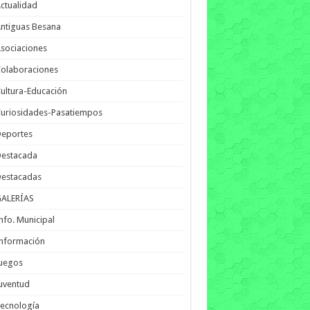
ctualidad
ntiguas Besana
sociaciones
olaboraciones
ultura-Educación
uriosidades-Pasatiempos
Deportes
Destacada
Destacadas
GALERÍAS
nfo. Municipal
nformación
Juegos
uventud
ecnología