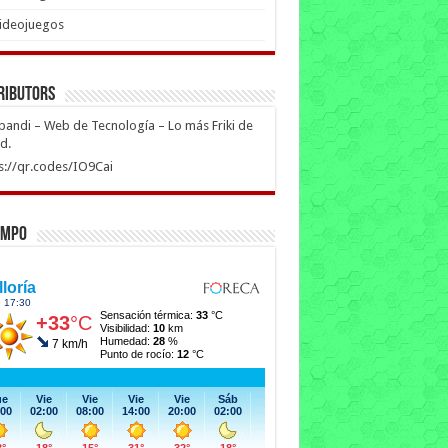
ideojuegos
ributors
ipandi – Web de Tecnología – Lo más Friki de
ed.
s://qr.codes/IO9Cai
empo