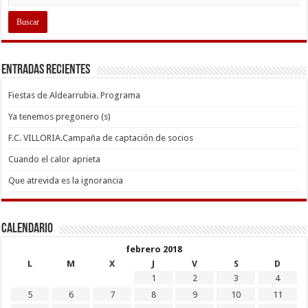
Entradas recientes
Fiestas de Aldearrubia. Programa
Ya tenemos pregonero (s)
F.C. VILLORIA.Campaña de captación de socios
Cuando el calor aprieta
Que atrevida es la ignorancia
Calendario
febrero 2018
L
M
X
J
V
S
D
1
2
3
4
5
6
7
8
9
10
11