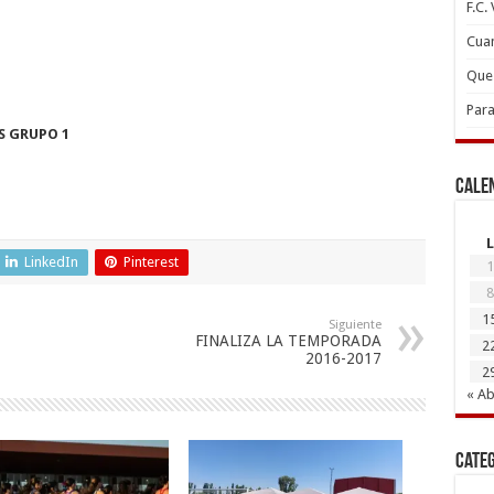
F.C.
Cuan
Que 
Para
S GRUPO 1
Cale
L
LinkedIn
Pinterest
1
8
1
Siguiente
FINALIZA LA TEMPORADA
2
2016-2017
2
« Ab
Cate