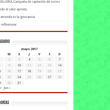
 VILLORIA.Campaña de captación de socios
do el calor aprieta
atrevida es la ignorancia
 reflexionar
ndario
mayo 2017
M
X
J
V
S
D
2
3
4
5
6
7
9
10
11
12
13
14
5
16
17
18
19
20
21
2
23
24
25
26
27
28
9
30
31
r
Jun »
gorías