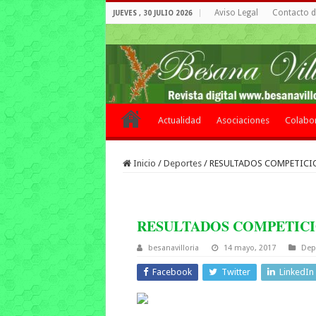
Aviso Legal
Contacto de
JUEVES , 30 JULIO 2026
Actualidad
Asociaciones
Colabo
Inicio
/
Deportes
/
RESULTADOS COMPETICI
RESULTADOS COMPETIC
besanavilloria
14 mayo, 2017
Dep
Facebook
Twitter
LinkedIn