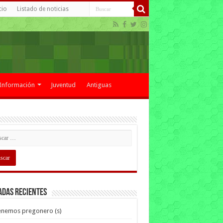
cio
Listado de noticias
Información
Juventud
Antiguas
adas recientes
enemos pregonero (s)