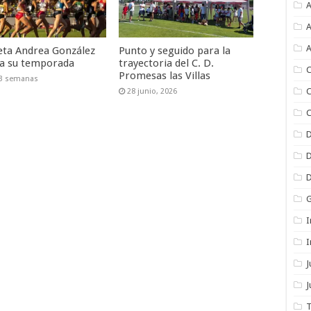
A
A
A
leta Andrea González
Punto y seguido para la
iza su temporada
trayectoria del C. D.
C
Promesas las Villas
 3 semanas
C
28 junio, 2026
C
I
I
J
T