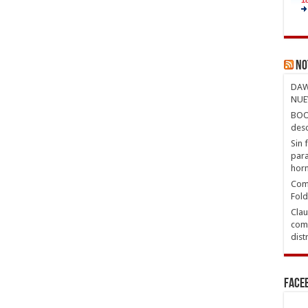
No
DAW
NUE
BOOX
desc
Sin 
para
hor
Com
Fold
Clau
comp
dist
Face