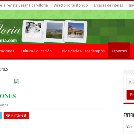
 la revista Besana de Villoria
Directorio telefónico
Enlaces de interes
Ini
raciones
Cultura-Educación
Curiosidades-Pasatiempos
Deportes
ONES
IONES
ortes
Entr
Pinterest
Ya t