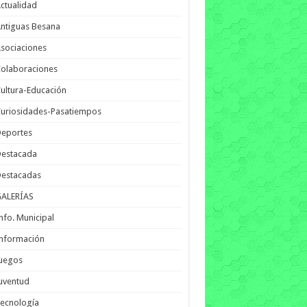
ctualidad
ntiguas Besana
sociaciones
olaboraciones
ultura-Educación
uriosidades-Pasatiempos
Deportes
Destacada
Destacadas
GALERÍAS
nfo. Municipal
nformación
Juegos
uventud
ecnología