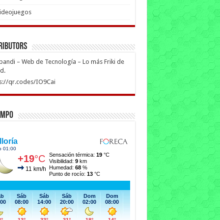
ideojuegos
ributors
ipandi – Web de Tecnología – Lo más Friki de
ed.
s://qr.codes/IO9Cai
empo