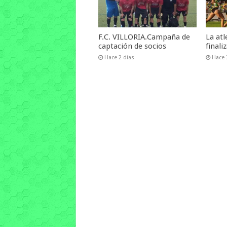
F.C. VILLORIA.Campaña de
La at
captación de socios
final
Hace 2 días
Hace