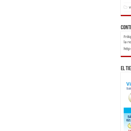
v
Cont
Frik
la r
http
El Ti