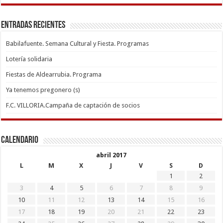
Entradas recientes
Babilafuente. Semana Cultural y Fiesta. Programas
Lotería solidaria
Fiestas de Aldearrubia. Programa
Ya tenemos pregonero (s)
F.C. VILLORIA.Campaña de captación de socios
Calendario
abril 2017
L
M
X
J
V
S
D
1
2
3
4
5
6
7
8
9
10
11
12
13
14
15
16
17
18
19
20
21
22
23