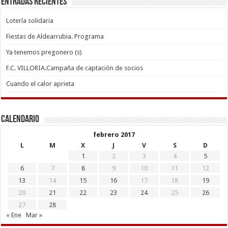
Entradas recientes
Lotería solidaria
Fiestas de Aldearrubia. Programa
Ya tenemos pregonero (s)
F.C. VILLORIA.Campaña de captación de socios
Cuando el calor aprieta
Calendario
febrero 2017
L
M
X
J
V
S
D
1
2
3
4
5
6
7
8
9
10
11
12
13
14
15
16
17
18
19
20
21
22
23
24
25
26
27
28
« Ene
Mar »