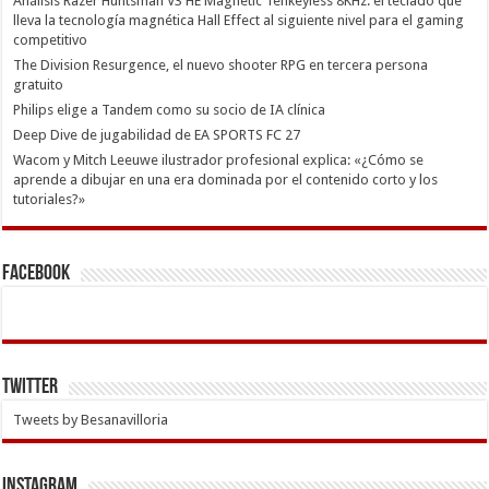
Análisis Razer Huntsman V3 HE Magnetic Tenkeyless 8KHz: el teclado que
lleva la tecnología magnética Hall Effect al siguiente nivel para el gaming
competitivo
The Division Resurgence, el nuevo shooter RPG en tercera persona
gratuito
Philips elige a Tandem como su socio de IA clínica
Deep Dive de jugabilidad de EA SPORTS FC 27
Wacom y Mitch Leeuwe ilustrador profesional explica: «¿Cómo se
aprende a dibujar en una era dominada por el contenido corto y los
tutoriales?»
Facebook
Twitter
Tweets by Besanavilloria
INSTAGRAM