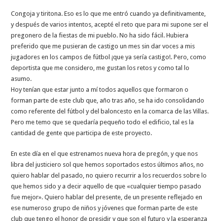
Congoja y tiritona. Eso es lo que me entró cuando ya definitivamente,
y después de varios intentos, acepté el reto que para mi supone ser el
pregonero de la fiestas de mi pueblo. No ha sido fácil. Hubiera
preferido que me pusieran de castigo un mes sin dar voces a mis
jugadores en los campos de fútbol ¡que ya sería castigo!. Pero, como
deportista que me considero, me gustan los retos y como tal lo
asumo.
Hoy tenían que estar junto a mí todos aquellos que formaron o
forman parte de este club que, año tras año, se ha ido consolidando
como referente del fútbol y del baloncesto en la comarca de las Villas.
Pero me temo que se quedaría pequeño todo el edificio, tal es la
cantidad de gente que participa de este proyecto.
En este día en el que estrenamos nueva hora de pregón, y que nos
libra del justiciero sol que hemos soportados estos últimos años, no
quiero hablar del pasado, no quiero recurrir a los recuerdos sobre lo
que hemos sido y a decir aquello de que «cualquier tiempo pasado
fue mejor». Quiero hablar del presente, de un presente reflejado en
ese numeroso grupo de niños y jóvenes que forman parte de este
club que tengo el honor de presidir y que son el futuro y la esperanza