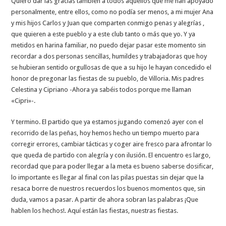
Quiero dar las gracias también a todos aquellos que me han apoyado
personalmente, entre ellos, como no podía ser menos, a mi mujer Ana
y mis hijos Carlos y Juan que comparten conmigo penas y alegrías ,
que quieren a este pueblo y a este club tanto o más que yo. Y ya
metidos en harina familiar, no puedo dejar pasar este momento sin
recordar a dos personas sencillas, humildes y trabajadoras que hoy
se hubieran sentido orgullosas de que a su hijo le hayan concedido el
honor de pregonar las fiestas de su pueblo, de Villoria. Mis padres
Celestina y Cipriano -Ahora ya sabéis todos porque me llaman
«Cipri»-.
Y termino. El partido que ya estamos jugando comenzó ayer con el
recorrido de las peñas, hoy hemos hecho un tiempo muerto para
corregir errores, cambiar tácticas y coger aire fresco para afrontar lo
que queda de partido con alegría y con ilusión. El encuentro es largo,
recordad que para poder llegar a la meta es bueno saberse dosificar,
lo importante es llegar al final con las pilas puestas sin dejar que la
resaca borre de nuestros recuerdos los buenos momentos que, sin
duda, vamos a pasar. A partir de ahora sobran las palabras ¡Que
hablen los hechos!. Aquí están las fiestas, nuestras fiestas.