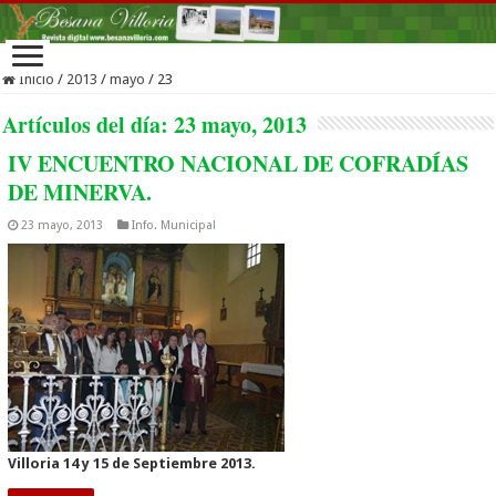
Inicio
/
2013
/
mayo
/
23
Artículos del día:
23 mayo, 2013
IV ENCUENTRO NACIONAL DE COFRADÍAS
DE MINERVA.
23 mayo, 2013
Info. Municipal
Villoria 14 y 15 de Septiembre 2013.