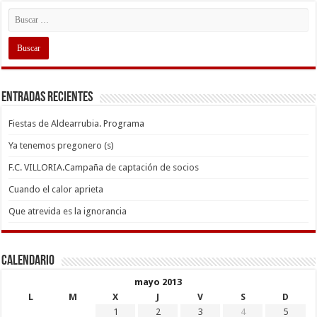
Entradas recientes
Fiestas de Aldearrubia. Programa
Ya tenemos pregonero (s)
F.C. VILLORIA.Campaña de captación de socios
Cuando el calor aprieta
Que atrevida es la ignorancia
Calendario
mayo 2013
L
M
X
J
V
S
D
1
2
3
4
5