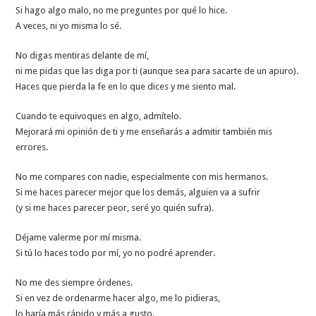
Si hago algo malo, no me preguntes por qué lo hice.
A veces, ni yo misma lo sé.
No digas mentiras delante de mí,
ni me pidas que las diga por ti (aunque sea para sacarte de un apuro).
Haces que pierda la fe en lo que dices y me siento mal.
Cuando te equivoques en algo, admítelo.
Mejorará mi opinión de ti y me enseñarás a admitir también mis
errores.
No me compares con nadie, especialmente con mis hermanos.
Si me haces parecer mejor que los demás, alguien va a sufrir
(y si me haces parecer peor, seré yo quién sufra).
Déjame valerme por mí misma.
Si tú lo haces todo por mí, yo no podré aprender.
No me des siempre órdenes.
Si en vez de ordenarme hacer algo, me lo pidieras,
lo haría más rápido y más a gusto.