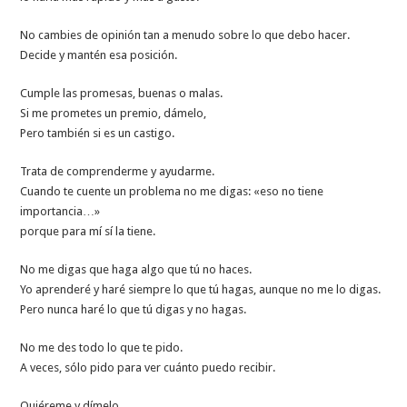
No cambies de opinión tan a menudo sobre lo que debo hacer.
Decide y mantén esa posición.
Cumple las promesas, buenas o malas.
Si me prometes un premio, dámelo,
Pero también si es un castigo.
Trata de comprenderme y ayudarme.
Cuando te cuente un problema no me digas: «eso no tiene
importancia…»
porque para mí sí la tiene.
No me digas que haga algo que tú no haces.
Yo aprenderé y haré siempre lo que tú hagas, aunque no me lo digas.
Pero nunca haré lo que tú digas y no hagas.
No me des todo lo que te pido.
A veces, sólo pido para ver cuánto puedo recibir.
Quiéreme y dímelo