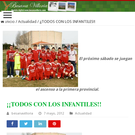
Inicio
/
Actualidad
/
¡¡TODOS CON LOS INFANTILES!!
El próximo sábado se juegan
el ascenso a la primera provincial.
¡¡TODOS CON LOS INFANTILES!!
besanavilloria
7 mayo, 2012
Actualidad