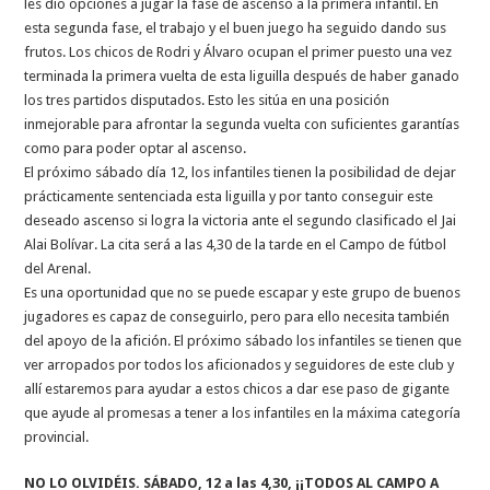
les dio opciones a jugar la fase de ascenso a la primera infantil. En
esta segunda fase, el trabajo y el buen juego ha seguido dando sus
frutos. Los chicos de Rodri y Álvaro ocupan el primer puesto una vez
terminada la primera vuelta de esta liguilla después de haber ganado
los tres partidos disputados. Esto les sitúa en una posición
inmejorable para afrontar la segunda vuelta con suficientes garantías
como para poder optar al ascenso.
El próximo sábado día 12, los infantiles tienen la posibilidad de dejar
prácticamente sentenciada esta liguilla y por tanto conseguir este
deseado ascenso si logra la victoria ante el segundo clasificado el Jai
Alai Bolívar. La cita será a las 4,30 de la tarde en el Campo de fútbol
del Arenal.
Es una oportunidad que no se puede escapar y este grupo de buenos
jugadores es capaz de conseguirlo, pero para ello necesita también
del apoyo de la afición. El próximo sábado los infantiles se tienen que
ver arropados por todos los aficionados y seguidores de este club y
allí estaremos para ayudar a estos chicos a dar ese paso de gigante
que ayude al promesas a tener a los infantiles en la máxima categoría
provincial.
NO LO OLVIDÉIS. SÁBADO, 12 a las 4,30, ¡¡TODOS AL CAMPO A