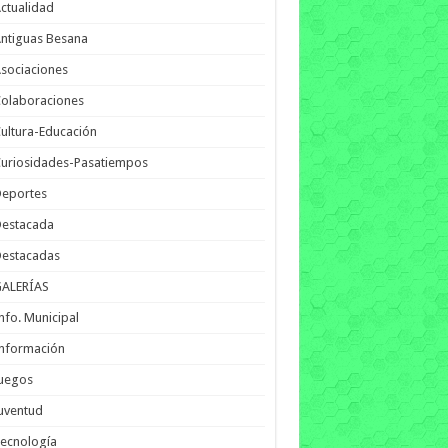
ctualidad
ntiguas Besana
sociaciones
olaboraciones
ultura-Educación
uriosidades-Pasatiempos
Deportes
Destacada
Destacadas
GALERÍAS
nfo. Municipal
nformación
Juegos
uventud
ecnología