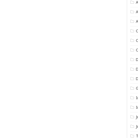
A
A
A
C
C
C
I
I
J
T