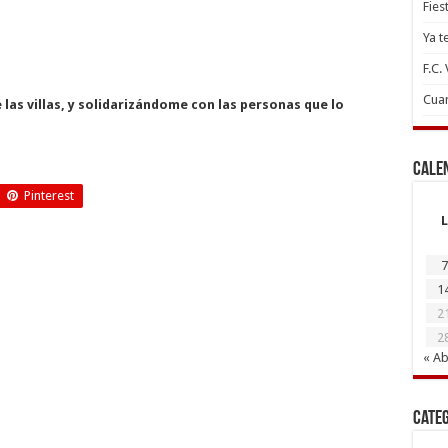
Fies
Ya t
F.C.
Cuan
las villas, y solidarizándome con las personas que lo
Cale
Pinterest
L
7
1
2
2
« Ab
Cate