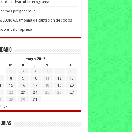
tas de Aldearrubia. Programa
enemos pregonero (s)
 VILLORIA.Campaña de captación de socios
do el calor aprieta
ndario
mayo 2012
M
X
J
V
S
D
1
2
3
4
5
6
8
9
10
11
12
13
4
15
16
17
18
19
20
1
22
23
24
25
26
27
8
29
30
31
r
Jun »
gorías