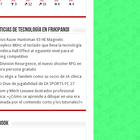
ticias de Tecnología en Frikipandi
isis Razer Huntsman V3 HE Magnetic
eyless 8KHz: el teclado que lleva la tecnología
ética Hall Effect al siguiente nivel para el
ing competitivo
Division Resurgence, el nuevo shooter RPG en
era persona gratuito
ips elige a Tandem como su socio de IA clínica
 Dive de jugabilidad de EA SPORTS FC 27
m y Mitch Leeuwe ilustrador profesional
ica: «¿Cómo se aprende a dibujar en una era
nada por el contenido corto y los tutoriales?»
book