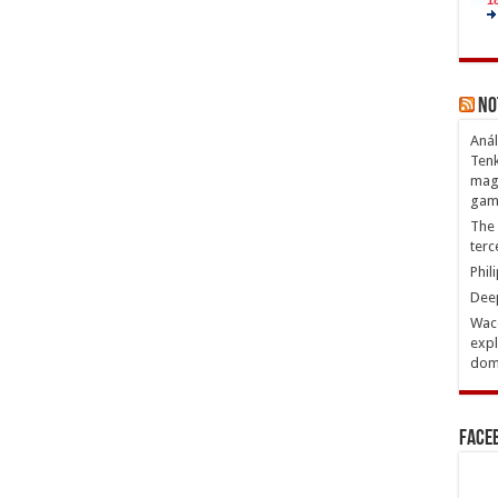
No
Anál
Tenk
magn
gam
The 
terc
Phil
Deep
Waco
expl
domi
Face