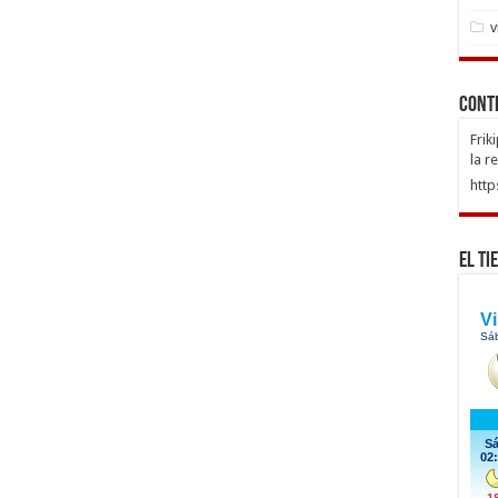
v
Cont
Frik
la r
http
El Ti