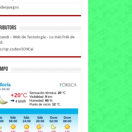
ideojuegos
ributors
ipandi – Web de Tecnología – Lo más Friki de
ed.
s://qr.codes/IO9Cai
empo