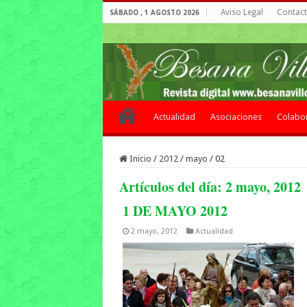
Aviso Legal
Contacto
SÁBADO , 1 AGOSTO 2026
Actualidad
Asociaciones
Colabo
Inicio
/
2012
/
mayo
/
02
Artículos del día:
2 mayo, 2012
1 DE MAYO 2012
2 mayo, 2012
Actualidad