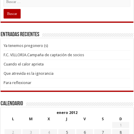
Entradas recientes
Ya tenemos pregonero (s)
F.C. VILLORIA.Campaña de captación de socios
Cuando el calor aprieta
Que atrevida es la ignorancia
Para reflexionar
Calendario
enero 2012
L
M
X
J
V
S
D
1
2
3
4
5
6
7
8