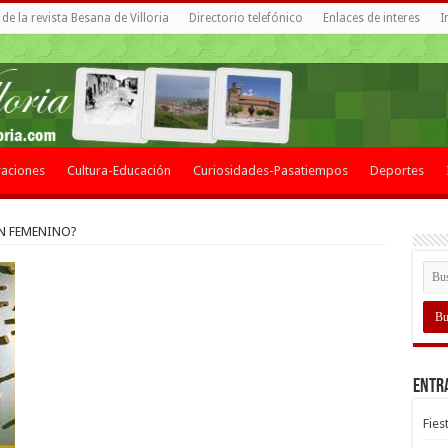
de la revista Besana de Villoria
Directorio telefónico
Enlaces de interes
I
aciones
Cultura-Educación
Curiosidades-Pasatiempos
Deportes
EN FEMENINO?
Entr
Fies