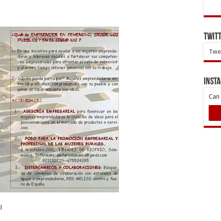
Twit
Twee
INST
Can 
l