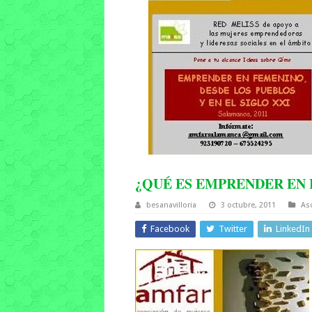
¿QUÉ ES EMPRENDER EN
besanavilloria
3 octubre, 2011
As
Facebook
Twitter
LinkedIn