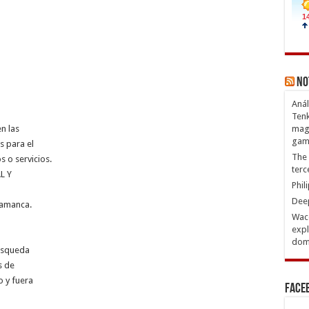
No
Anál
Tenk
n las
magn
gam
s para el
The 
 o servicios.
terc
L Y
Phil
Deep
lamanca.
Waco
expl
domi
úsqueda
s de
 y fuera
Face