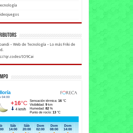
ecnología
ideojuegos
ributors
ipandi – Web de Tecnología – Lo más Friki de
ed.
s://qr.codes/IO9Cai
empo