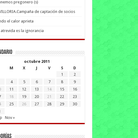
enemos pregonero (s)
 VILLORIA.Campaña de captación de socios
do el calor aprieta
atrevida es la ignorancia
ndario
octubre 2011
M
X
J
V
S
D
1
2
4
5
6
7
8
9
0
11
12
13
14
15
16
7
18
19
20
21
22
23
4
25
26
27
28
29
30
1
ep
Nov »
gorías