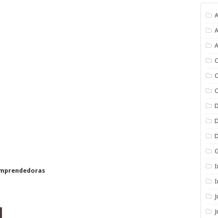
A
A
A
C
C
C
I
 emprendedoras
I
J