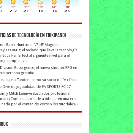
ticias de Tecnología en Frikipandi
isis Razer Huntsman V3 HE Magnetic
eyless 8KHz: el teclado que lleva la tecnología
ética Hall Effect al siguiente nivel para el
ing competitivo
Division Resurgence, el nuevo shooter RPG en
era persona gratuito
ips elige a Tandem como su socio de IA clínica
 Dive de jugabilidad de EA SPORTS FC 27
m y Mitch Leeuwe ilustrador profesional
ica: «¿Cómo se aprende a dibujar en una era
nada por el contenido corto y los tutoriales?»
book