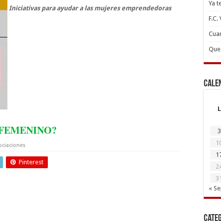
Ya t
Iniciativas para ayudar a las mujeres emprendedoras
F.C.
Cuan
Que 
Cale
L
 FEMENINO?
3
1
ociaciones
1
Pinterest
2
3
« S
Cate