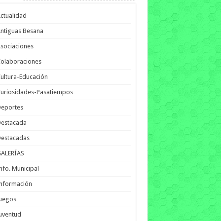
ctualidad
ntiguas Besana
sociaciones
olaboraciones
ultura-Educación
uriosidades-Pasatiempos
Deportes
Destacada
Destacadas
GALERÍAS
nfo. Municipal
nformación
Juegos
uventud