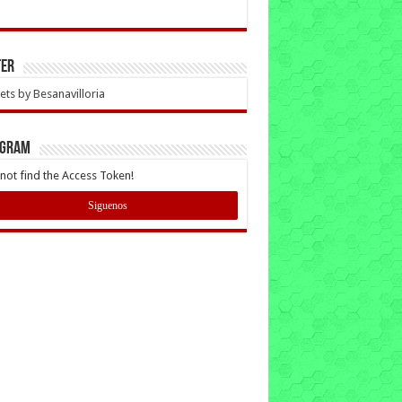
ter
ts by Besanavilloria
AGRAM
not find the Access Token!
Siguenos