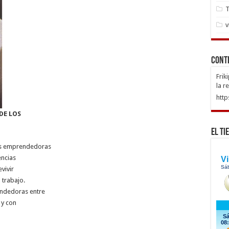
T
v
Cont
Frik
la r
http
DE LOS
El Ti
eres emprendedoras
encias
vivir
 trabajo.
endedoras entre
 y con