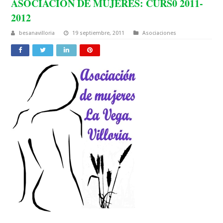
ASOCIACIÓN DE MUJERES: CURS0 2011-
2012
besanavilloria
19 septiembre, 2011
Asociaciones