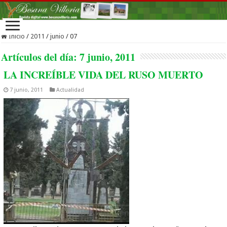
Inicio
/
2011
/
junio
/
07
Artículos del día:
7 junio, 2011
LA INCREÍBLE VIDA DEL RUSO MUERTO
7 junio, 2011
Actualidad