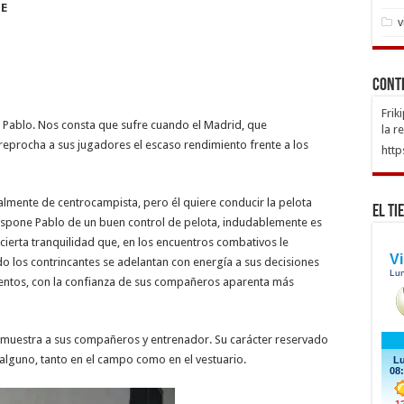
TE
v
Cont
Frik
de Pablo. Nos consta que sufre cuando el Madrid, que
la r
 reprocha a sus jugadores el escaso rendimiento frente a los
http
almente de centrocampista, pero él quiere conducir la pelota
El Ti
spone Pablo de un buen control de pelota, indudablemente es
cierta tranquilidad que, en los encuentros combativos le
 los contrincantes se adelantan con energía a sus decisiones
mientos, con la confianza de sus compañeros aparenta más
 muestra a sus compañeros y entrenador. Su carácter reservado
a alguno, tanto en el campo como en el vestuario.