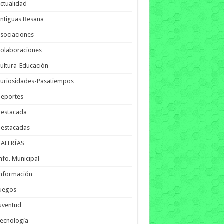
ctualidad
ntiguas Besana
sociaciones
olaboraciones
ultura-Educación
uriosidades-Pasatiempos
Deportes
Destacada
Destacadas
GALERÍAS
nfo. Municipal
nformación
Juegos
uventud
ecnología