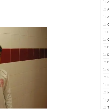
A
A
A
C
C
C
I
I
J
T