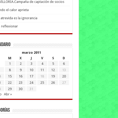
 VILLORIA.Campaña de captación de socios
do el calor aprieta
atrevida es la ignorancia
 reflexionar
ndario
marzo 2011
M
X
J
V
S
D
1
2
3
4
5
6
8
9
10
11
12
13
4
15
16
17
18
19
20
1
22
23
24
25
26
27
8
29
30
31
b
Abr »
gorías