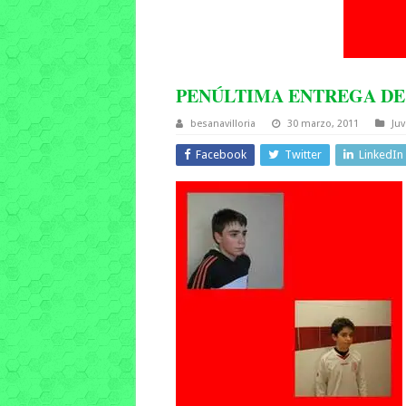
PENÚLTIMA ENTREGA DE 
besanavilloria
30 marzo, 2011
Ju
Facebook
Twitter
LinkedIn