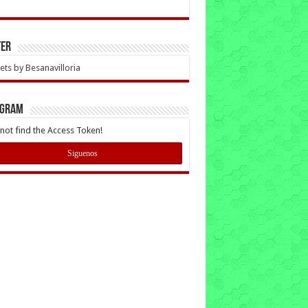
ter
ts by Besanavilloria
AGRAM
not find the Access Token!
Siguenos