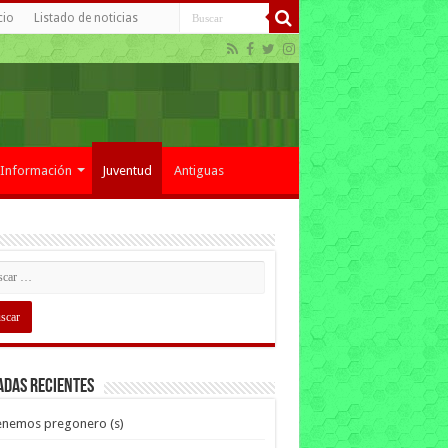
cio
Listado de noticias
Información
Juventud
Antiguas
adas recientes
enemos pregonero (s)