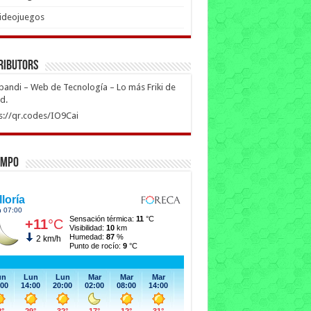
ideojuegos
ributors
ipandi – Web de Tecnología – Lo más Friki de
ed.
s://qr.codes/IO9Cai
empo