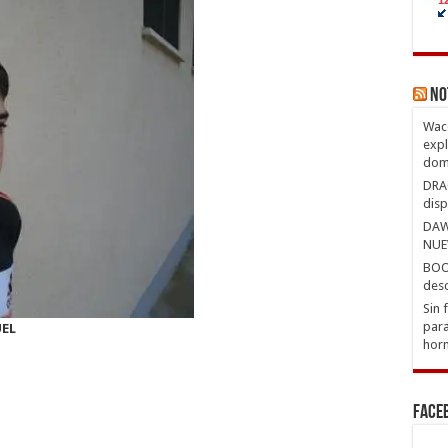
No
Waco
expl
domi
DRAG
disp
DAW
NUE
BOOX
desc
Sin 
para
UEL
hor
Face