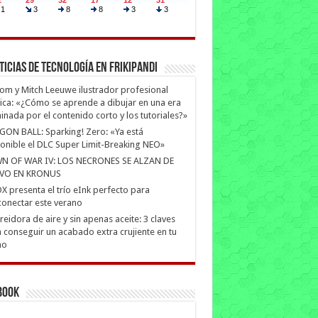
ticias de Tecnología en Frikipandi
m y Mitch Leeuwe ilustrador profesional
ica: «¿Cómo se aprende a dibujar en una era
nada por el contenido corto y los tutoriales?»
ON BALL: Sparking! Zero: «Ya está
onible el DLC Super Limit-Breaking NEO»
N OF WAR IV: LOS NECRONES SE ALZAN DE
VO EN KRONUS
 presenta el trío eInk perfecto para
onectar este verano
freidora de aire y sin apenas aceite: 3 claves
 conseguir un acabado extra crujiente en tu
no
book