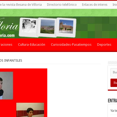
 la revista Besana de Villoria
Directorio telefónico
Enlaces de interes
Ini
raciones
Cultura-Educación
Curiosidades-Pasatiempos
Deportes
OS INFANTILES
Entr
Ya t