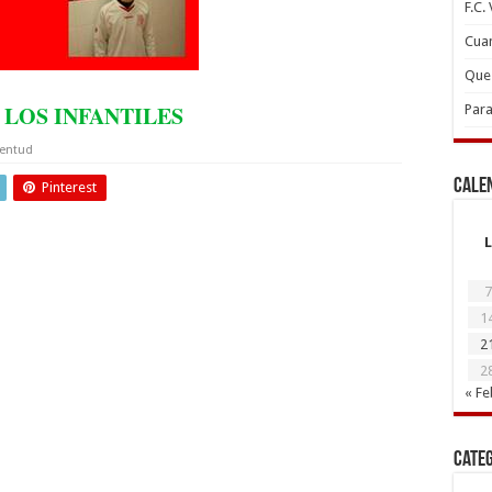
F.C.
Cuan
Que 
LOS INFANTILES
Para
ventud
Cale
Pinterest
L
7
1
2
2
« Fe
Cate