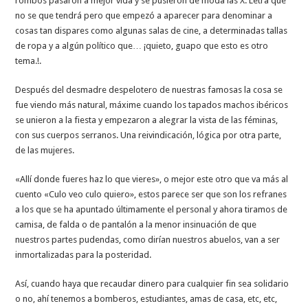
rombos pasaron a mejor vida y se pusieron de moda las X. Letra que
no se que tendrá pero que empezó a aparecer para denominar a
cosas tan dispares como algunas salas de cine, a determinadas tallas
de ropa y a algún político que… ¡quieto, guapo que esto es otro
tema.!.
Después del desmadre despelotero de nuestras famosas la cosa se
fue viendo más natural, máxime cuando los tapados machos ibéricos
se unieron a la fiesta y empezaron a alegrar la vista de las féminas,
con sus cuerpos serranos. Una reivindicación, lógica por otra parte,
de las mujeres.
«Allí donde fueres haz lo que vieres», o mejor este otro que va más al
cuento «Culo veo culo quiero», estos parece ser que son los refranes
a los que se ha apuntado últimamente el personal y ahora tiramos de
camisa, de falda o de pantalón a la menor insinuación de que
nuestros partes pudendas, como dirían nuestros abuelos, van a ser
inmortalizadas para la posteridad.
Así, cuando haya que recaudar dinero para cualquier fin sea solidario
o no, ahí tenemos a bomberos, estudiantes, amas de casa, etc, etc,