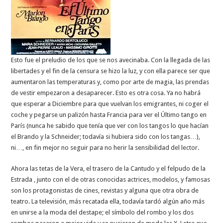
Esto fue el preludio de los que se nos avecinaba. Con la llegada de las
libertades y el fin de la censura se hizo la luz, y con ella parece ser que
aumentaron las temperaturas y, como por arte de magia, las prendas
de vestir empezaron a desaparecer. Esto es otra cosa. Ya no habrá
que esperar a Diciembre para que vuelvan los emigrantes, ni coger el
coche y pegarse un palizón hasta Francia para ver el Último tango en
París (nunca he sabido que tenía que ver con los tangos lo que hacían
el Brando y la Schneider; todavía si hubiera sido con los tangas…),
ni…, en fin mejor no seguir para no herir la sensibilidad del lector.
Ahora las tetas de la Vera, el trasero de la Cantudo y el felpudo de la
Estrada , junto con el de otras conocidas actrices, modelos, y famosas
son los protagonistas de cines, revistas y alguna que otra obra de
teatro. La televisión, más recatada ella, todavía tardó algún año más
en unirse a la moda del destape; el símbolo del rombo y los dos