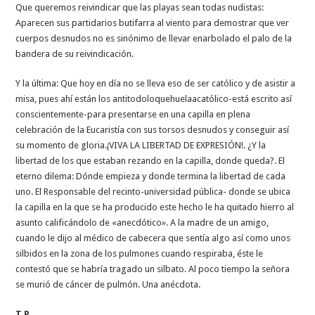
Que queremos reivindicar que las playas sean todas nudistas:
Aparecen sus partidarios butifarra al viento para demostrar que ver
cuerpos desnudos no es sinónimo de llevar enarbolado el palo de la
bandera de su reivindicación.
Y la última: Que hoy en día no se lleva eso de ser católico y de asistir a
misa, pues ahí están los antitodoloquehuelaacatólico-está escrito así
conscientemente-para presentarse en una capilla en plena
celebración de la Eucaristía con sus torsos desnudos y conseguir así
su momento de gloria.¡VIVA LA LIBERTAD DE EXPRESIÓN!. ¿Y la
libertad de los que estaban rezando en la capilla, donde queda?. El
eterno dilema: Dónde empieza y donde termina la libertad de cada
uno. El Responsable del recinto-universidad pública- donde se ubica
la capilla en la que se ha producido este hecho le ha quitado hierro al
asunto calificándolo de «anecdótico». A la madre de un amigo,
cuando le dijo al médico de cabecera que sentía algo así como unos
silbidos en la zona de los pulmones cuando respiraba, éste le
contestó que se habría tragado un silbato. Al poco tiempo la señora
se murió de cáncer de pulmón. Una anécdota.
T.P.