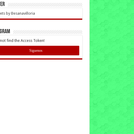
ter
ts by Besanavilloria
AGRAM
not find the Access Token!
Siguenos