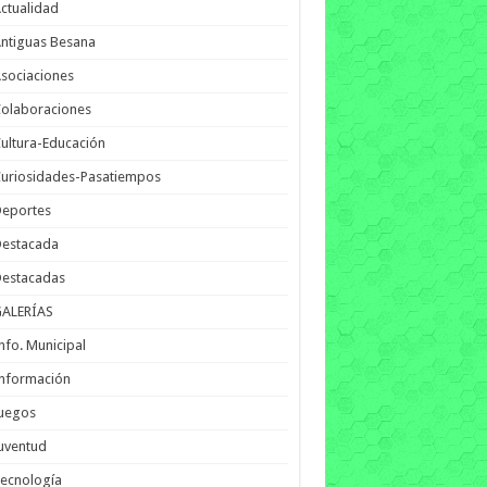
ctualidad
ntiguas Besana
sociaciones
olaboraciones
ultura-Educación
uriosidades-Pasatiempos
Deportes
Destacada
Destacadas
GALERÍAS
nfo. Municipal
nformación
Juegos
uventud
ecnología