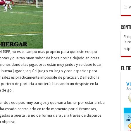
v
Cont
Frik
la r
http
 ISPE, no es el campo mas propicio para que este equipo
s botas y que tan buen sabor de boca nos ha dejado en otras
iones donde las jugadores están muy juntos y se debe tocar
El Ti
 buena jugada; aquí el juego en largo y con espacios para
ález es prácticamente imposible de practicar. De hecho la
 portero de portería a portería buscando un despiste en la
 de gol.
r dos equipos muy parejos y que van a luchar por estar arriba
mpo ha estado controlado en todo momento por el Promesas,
as a puerta , si no de forma clara , si a través de disparos
 objetivo.