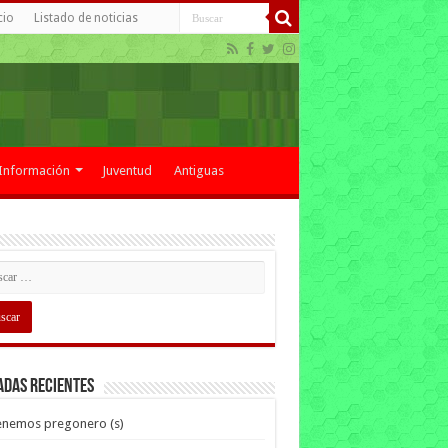
cio
Listado de noticias
Información
Juventud
Antiguas
adas recientes
enemos pregonero (s)