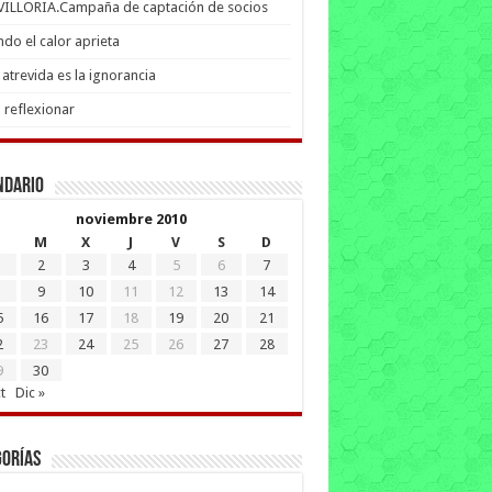
 VILLORIA.Campaña de captación de socios
do el calor aprieta
atrevida es la ignorancia
 reflexionar
ndario
noviembre 2010
M
X
J
V
S
D
2
3
4
5
6
7
9
10
11
12
13
14
5
16
17
18
19
20
21
2
23
24
25
26
27
28
9
30
t
Dic »
gorías