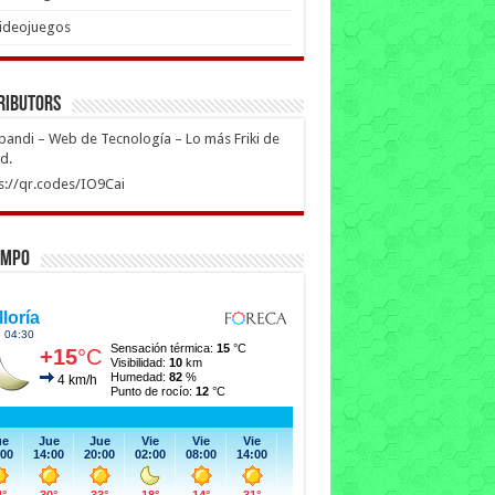
ideojuegos
ributors
ipandi – Web de Tecnología – Lo más Friki de
ed.
s://qr.codes/IO9Cai
empo