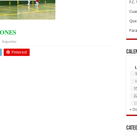
F.C.
Cuan
Que 
IONES
Para
Deportes
Cale
Pinterest
L
1
8
1
2
2
« Oc
Cate