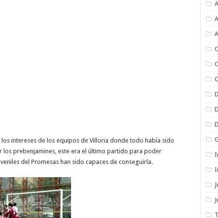
A
A
A
C
C
C
os intereses de los equipos de Villoria donde todo había sido
 los prebenjamines, este era el último partido para poder
I
uveniles del Promesas han sido capaces de conseguirla.
I
J
T