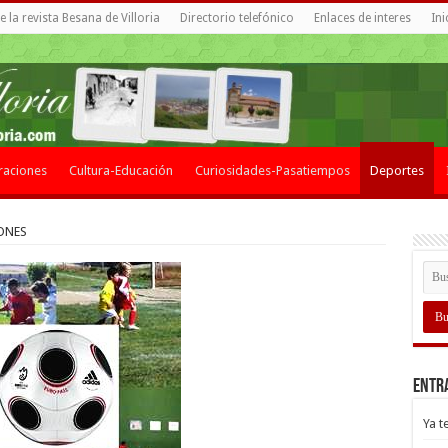
 la revista Besana de Villoria
Directorio telefónico
Enlaces de interes
Ini
raciones
Cultura-Educación
Curiosidades-Pasatiempos
Deportes
ONES
Entr
Ya t