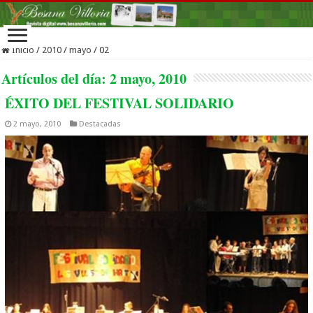
Inicio
/
2010
/
mayo
/
02
Artículos del día:
2 mayo, 2010
ÉXITO DEL FESTIVAL SOLIDARIO
2 mayo, 2010
Destacadas