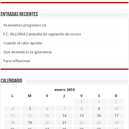
Entradas recientes
Ya tenemos pregonero (s)
F.C. VILLORIA.Campaña de captación de socios
Cuando el calor aprieta
Que atrevida es la ignorancia
Para reflexionar
Calendario
enero 2010
L
M
X
J
V
S
D
1
2
3
4
5
6
7
8
9
10
11
12
13
14
15
16
17
18
19
20
21
22
23
24