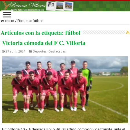
Inicio
/
Etiqueta:
fútbol
Artículos con la etiqueta:
fútbol
Victoria cómoda del F C. Villoria
27 abril, 2024
Deportes
,
Destacadas
F.C. Villoria 10 – Aldeaseca Pollo Bill 0 Partido cómodo y de trámite ,ante el