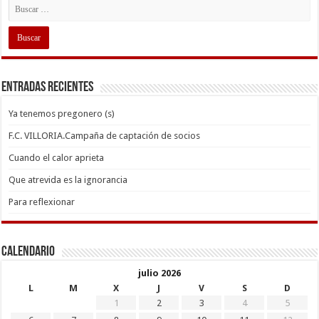
Entradas recientes
Ya tenemos pregonero (s)
F.C. VILLORIA.Campaña de captación de socios
Cuando el calor aprieta
Que atrevida es la ignorancia
Para reflexionar
Calendario
julio 2026
L
M
X
J
V
S
D
1
2
3
4
5