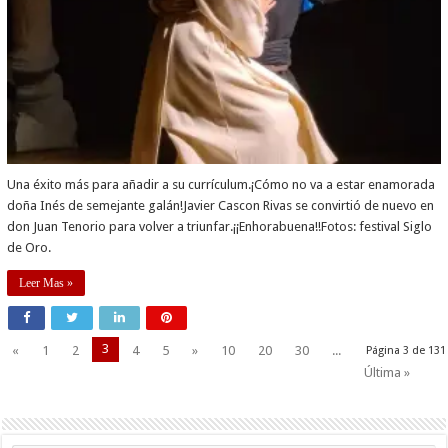
Una éxito más para añadir a su currículum.¡Cómo no va a estar enamorada
doña Inés de semejante galán!Javier Cascon Rivas se convirtió de nuevo en
don Juan Tenorio para volver a triunfar.¡¡Enhorabuena!!Fotos: festival Siglo
de Oro.
Leer Mas »
3
«
1
2
4
5
»
10
20
30
...
Página 3 de 131
Última »