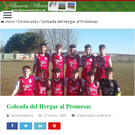
Inicio
/
Destacadas
/
Goleada del Hergar al Promesas
Goleada del Hergar al Promesas
besanavilloria
27 enero, 2024
Destacadas
,
Juventud