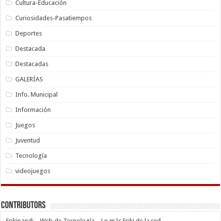
Cultura-Educación
Curiosidades-Pasatiempos
Deportes
Destacada
Destacadas
GALERÍAS
Info. Municipal
Información
Juegos
Juventud
Tecnología
videojuegos
Contributors
Frikipandi – Web de Tecnología – Lo más Friki de la red.