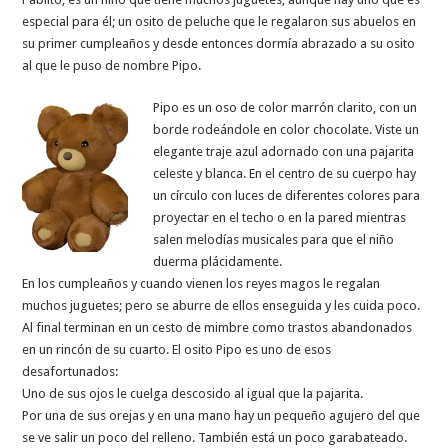
especial para él; un osito de peluche que le regalaron sus abuelos en
su primer cumpleaños y desde entonces dormía abrazado a su osito
al que le puso de nombre Pipo.
Pipo es un oso de color marrón clarito, con un
borde rodeándole en color chocolate. Viste un
elegante traje azul adornado con una pajarita
celeste y blanca. En el centro de su cuerpo hay
un círculo con luces de diferentes colores para
proyectar en el techo o en la pared mientras
salen melodías musicales para que el niño
duerma plácidamente.
En los cumpleaños y cuando vienen los reyes magos le regalan
muchos juguetes; pero se aburre de ellos enseguida y les cuida poco.
Al final terminan en un cesto de mimbre como trastos abandonados
en un rincón de su cuarto. El osito Pipo es uno de esos
desafortunados:
Uno de sus ojos le cuelga descosido al igual que la pajarita.
Por una de sus orejas y en una mano hay un pequeño agujero del que
se ve salir un poco del relleno. También está un poco garabateado.