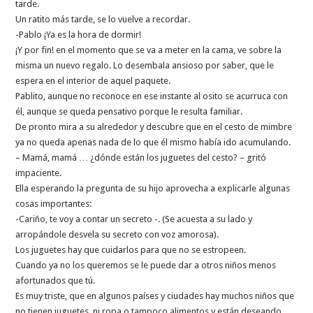
tarde.
Un ratito más tarde, se lo vuelve a recordar.
-Pablo ¡Ya es la hora de dormir!
¡Y por fin! en el momento que se va a meter en la cama, ve sobre la
misma un nuevo regalo. Lo desembala ansioso por saber, que le
espera en el interior de aquel paquete.
Pablito, aunque no reconoce en ese instante al osito se acurruca con
él, aunque se queda pensativo porque le resulta familiar.
De pronto mira a su alrededor y descubre que en el cesto de mimbre
ya no queda apenas nada de lo que él mismo había ido acumulando.
– Mamá, mamá … ¿dónde están los juguetes del cesto? – gritó
impaciente.
Ella esperando la pregunta de su hijo aprovecha a explicarle algunas
cosas importantes:
-Cariño, te voy a contar un secreto -. (Se acuesta a su lado y
arropándole desvela su secreto con voz amorosa).
Los juguetes hay que cuidarlos para que no se estropeen.
Cuando ya no los queremos se le puede dar a otros niños menos
afortunados que tú.
Es muy triste, que en algunos países y ciudades hay muchos niños que
no tienen juguetes, ni ropa o tampoco alimentos y están deseando