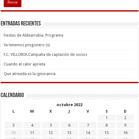
Entradas recientes
Fiestas de Aldearrubia. Programa
Ya tenemos pregonero (s)
F.C. VILLORIA.Campaña de captación de socios
Cuando el calor aprieta
Que atrevida es la ignorancia
Calendario
octubre 2022
L
M
X
J
V
S
D
1
2
3
4
5
6
7
8
9
10
11
12
13
14
15
16