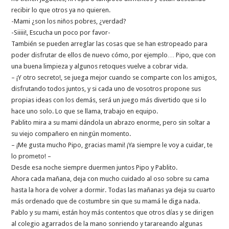
recibir lo que otros ya no quieren.
-Mami ¿son los niños pobres, ¿verdad?
-Siiiii!, Escucha un poco por favor-
También se pueden arreglar las cosas que se han estropeado para
poder disfrutar de ellos de nuevo cómo, por ejemplo… Pipo, que con
una buena limpieza y algunos retoques vuelve a cobrar vida.
– ¡Y otro secreto!, se juega mejor cuando se comparte con los amigos,
disfrutando todos juntos, y si cada uno de vosotros propone sus
propias ideas con los demás, será un juego más divertido que si lo
hace uno solo. Lo que se llama, trabajo en equipo.
Pablito mira a su mami dándola un abrazo enorme, pero sin soltar a
su viejo compañero en ningún momento.
– ¡Me gusta mucho Pipo, gracias mami! ¡Ya siempre le voy a cuidar, te
lo prometo! –
Desde esa noche siempre duermen juntos Pipo y Pablito.
Ahora cada mañana, deja con mucho cuidado al oso sobre su cama
hasta la hora de volver a dormir. Todas las mañanas ya deja su cuarto
más ordenado que de costumbre sin que su mamá le diga nada.
Pablo y su mami, están hoy más contentos que otros días y se dirigen
al colegio agarrados de la mano sonriendo y tarareando algunas