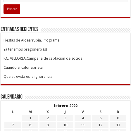
Entradas recientes
Fiestas de Aldearrubia. Programa
Ya tenemos pregonero (s)
F.C. VILLORIA.Campaña de captación de socios
Cuando el calor aprieta
Que atrevida es la ignorancia
Calendario
febrero 2022
L
M
X
J
V
S
D
1
2
3
4
5
6
7
8
9
10
11
12
13