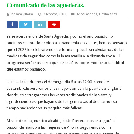
Comunicado de las aguederas.
besanavilloria
3 febrero, 2022
Asociaciones
,
Destacadas
Ya se acerca el día de Santa Águeda, y como el año pasado no
pudimos celebrarlo debido a la pandemia COVID-19, hemos pensado
que el 2022 lo celebraremos de forma especial, sin olvidarnos de las
medidas de seguridad como la la mascarilla y la distancia social. El
programa será más corto que otros años, por el momento tan difícil
que estamos pasando.
La misa la tendremos el domingo día 6 a las 12:00, como de
costumbre.Esperaremos a las mayordomas a la puerta de la iglesia
donde les entregaremos las varas tradicionales de la Santa, y
agradeciéndoles que hayan sido tan generosas al dedicarnos su
tiempo haciéndonos un poquito más felices.
Al salir de misa, nuestro alcalde, Julián Barrera, nos entregará el
bastón de mando a las mujeres de Villoria, seguiremos con la
procesión, como todos los años terminando en la Plaza Mayor de