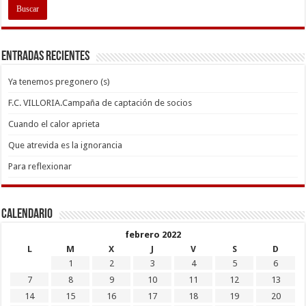
Entradas recientes
Ya tenemos pregonero (s)
F.C. VILLORIA.Campaña de captación de socios
Cuando el calor aprieta
Que atrevida es la ignorancia
Para reflexionar
Calendario
febrero 2022
L
M
X
J
V
S
D
1
2
3
4
5
6
7
8
9
10
11
12
13
14
15
16
17
18
19
20