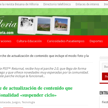
 la revista Besana de Villoria
Directorio telefónico
Enlaces de interes
Ini
raciones
Cultura-Educación
Curiosidades-Pasatiempos
Deportes
rche de actualización de contenido que incluye el modo foto y la
e PS5™ Returnal, recibe hoy el parche 2.0, que llega de forma
ojuego y que ofrece novedades muy esperadas por la comunidad.
ste parche incluye la funcionali...
e de actualización de contenido que
Entr
cionalidad «suspender ciclo»
Fies
estacada
,
Juegos
,
Tecnología