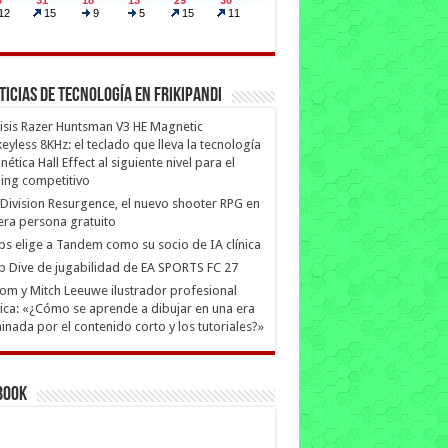
ticias de Tecnología en Frikipandi
isis Razer Huntsman V3 HE Magnetic
eyless 8KHz: el teclado que lleva la tecnología
ética Hall Effect al siguiente nivel para el
ing competitivo
Division Resurgence, el nuevo shooter RPG en
era persona gratuito
ips elige a Tandem como su socio de IA clínica
 Dive de jugabilidad de EA SPORTS FC 27
m y Mitch Leeuwe ilustrador profesional
ica: «¿Cómo se aprende a dibujar en una era
nada por el contenido corto y los tutoriales?»
book