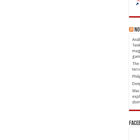
No
Anál
Tenk
magn
gam
The 
terc
Phil
Deep
Waco
expl
domi
Face