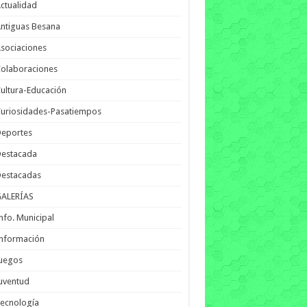
ctualidad
ntiguas Besana
sociaciones
olaboraciones
ultura-Educación
uriosidades-Pasatiempos
Deportes
Destacada
Destacadas
GALERÍAS
nfo. Municipal
nformación
Juegos
uventud
ecnología