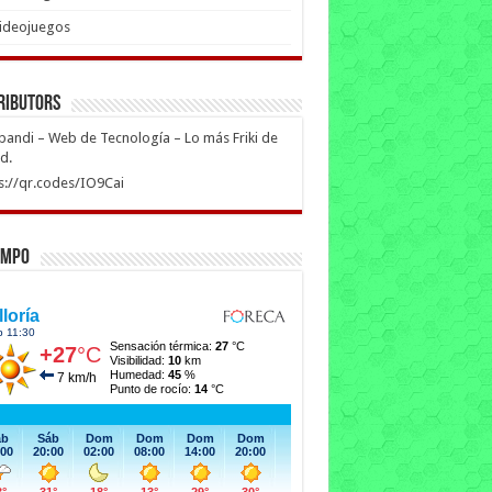
ideojuegos
ributors
ipandi – Web de Tecnología – Lo más Friki de
ed.
s://qr.codes/IO9Cai
empo