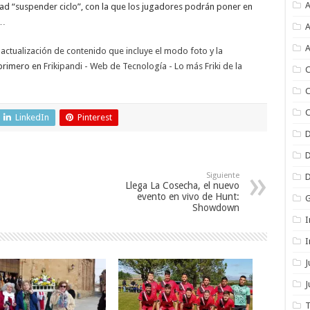
A
lidad “suspender ciclo”, con la que los jugadores podrán poner en
 …
A
A
actualización de contenido que incluye el modo foto y la
primero en
Frikipandi - Web de Tecnología - Lo más Friki de la
C
C
C
LinkedIn
Pinterest
Siguiente
Llega La Cosecha, el nuevo
evento en vivo de Hunt:
Showdown
I
I
J
T