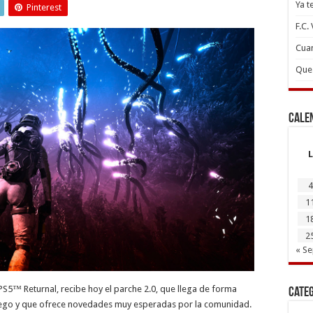
Ya t
Pinterest
F.C.
Cuan
Que 
Cale
L
4
1
1
2
« S
PS5™ Returnal, recibe hoy el parche 2.0, que llega de forma
Cate
juego y que ofrece novedades muy esperadas por la comunidad.