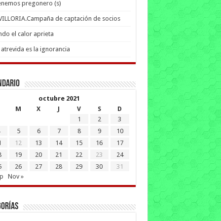
enemos pregonero (s)
 VILLORIA.Campaña de captación de socios
do el calor aprieta
atrevida es la ignorancia
ndario
octubre 2021
M
X
J
V
S
D
1
2
3
5
6
7
8
9
10
1
12
13
14
15
16
17
8
19
20
21
22
23
24
5
26
27
28
29
30
31
ep
Nov »
gorías