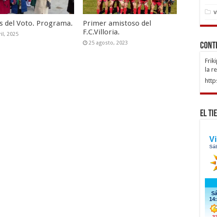
v
as del Voto. Programa.
Primer amistoso del
F.C.Villoria.
il, 2025
25 agosto, 2023
Cont
Frik
la r
http
El Ti