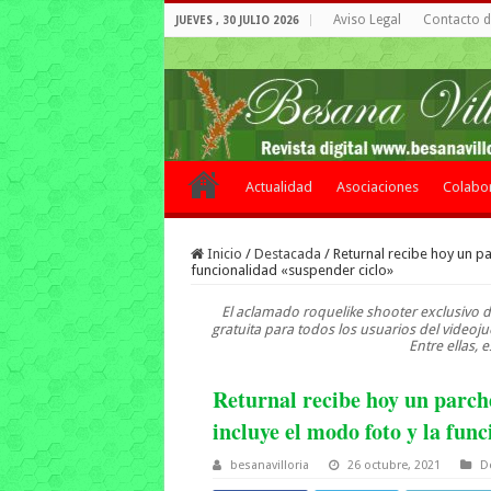
Aviso Legal
Contacto de
JUEVES , 30 JULIO 2026
Actualidad
Asociaciones
Colabo
Inicio
/
Destacada
/
Returnal recibe hoy un pa
funcionalidad «suspender ciclo»
El aclamado roquelike shooter exclusivo d
gratuita para todos los usuarios del vide
Entre ellas, e
Returnal recibe hoy un parch
incluye el modo foto y la fun
besanavilloria
26 octubre, 2021
D