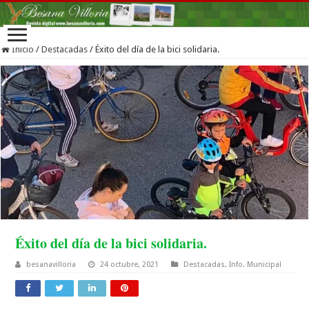
Inicio
/
Destacadas
/
Éxito del día de la bici solidaria.
Éxito del día de la bici solidaria.
besanavilloria
24 octubre, 2021
Destacadas
,
Info. Municipal