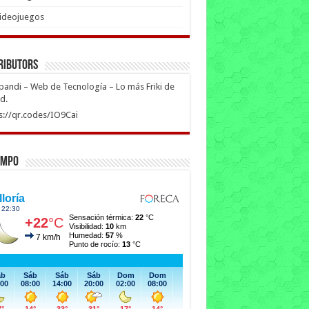
ideojuegos
ributors
ipandi – Web de Tecnología – Lo más Friki de
ed.
s://qr.codes/IO9Cai
empo