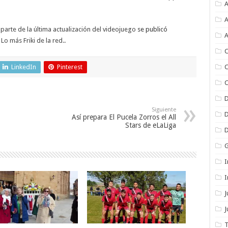
A
A
parte de la última actualización del videojuego
se publicó
A
Lo más Friki de la red.
.
C
LinkedIn
Pinterest
C
C
Siguiente
Así prepara El Pucela Zorros el All
Stars de eLaLiga
I
I
J
T