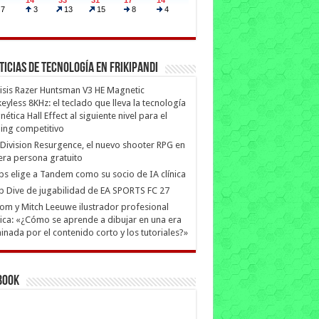
ticias de Tecnología en Frikipandi
isis Razer Huntsman V3 HE Magnetic
eyless 8KHz: el teclado que lleva la tecnología
ética Hall Effect al siguiente nivel para el
ing competitivo
Division Resurgence, el nuevo shooter RPG en
era persona gratuito
ips elige a Tandem como su socio de IA clínica
 Dive de jugabilidad de EA SPORTS FC 27
m y Mitch Leeuwe ilustrador profesional
ica: «¿Cómo se aprende a dibujar en una era
nada por el contenido corto y los tutoriales?»
book