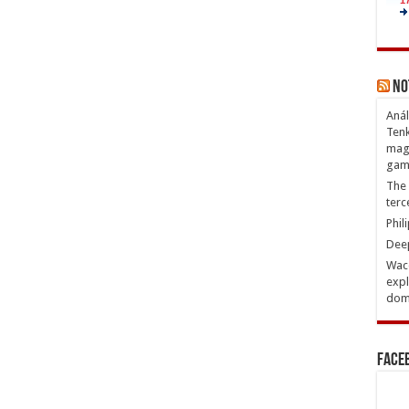
No
Anál
Tenk
magn
gam
The 
terc
Phil
Deep
Waco
expl
domi
Face