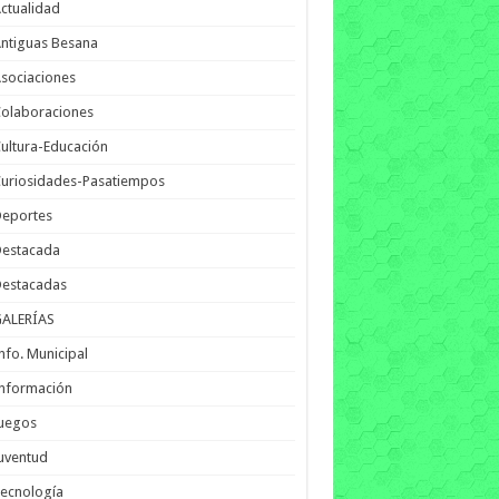
ctualidad
ntiguas Besana
sociaciones
olaboraciones
ultura-Educación
uriosidades-Pasatiempos
Deportes
Destacada
Destacadas
GALERÍAS
nfo. Municipal
nformación
Juegos
uventud
ecnología