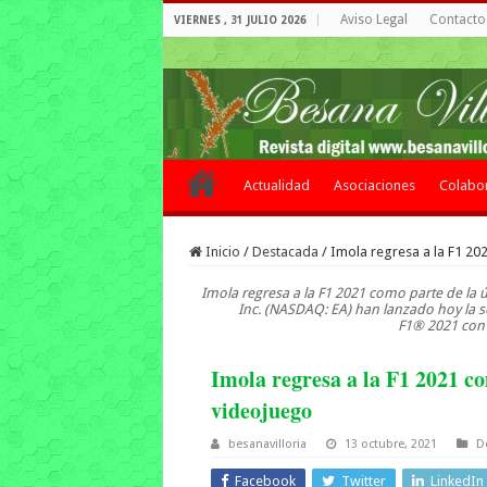
Aviso Legal
Contacto 
VIERNES , 31 JULIO 2026
Actualidad
Asociaciones
Colabo
Inicio
/
Destacada
/
Imola regresa a la F1 20
Imola regresa a la F1 2021 como parte de la ú
Inc. (NASDAQ: EA) han lanzado hoy la se
F1® 2021 con 
Imola regresa a la F1 2021 co
videojuego
besanavilloria
13 octubre, 2021
D
Facebook
Twitter
LinkedIn