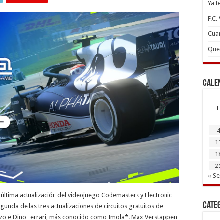
Ya t
F.C.
Cuan
Que 
Cale
L
4
1
1
2
« S
 última actualización del videojuego Codemasters y Electronic
Cate
gunda de las tres actualizaciones de circuitos gratuitos de
nzo e Dino Ferrari, más conocido como Imola*. Max Verstappen