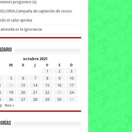
enemos pregonero (s)
 VILLORIA.Campaña de captación de socios
do el calor aprieta
atrevida es la ignorancia
ndario
octubre 2021
M
X
J
V
S
D
1
2
3
5
6
7
8
9
10
1
12
13
14
15
16
17
8
19
20
21
22
23
24
5
26
27
28
29
30
31
ep
Nov »
gorías