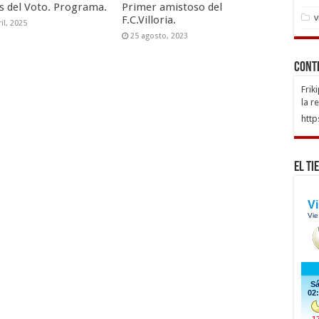
as del Voto. Programa.
Primer amistoso del
v
F.C.Villoria.
il, 2025
25 agosto, 2023
Cont
Frik
la r
http
El Ti