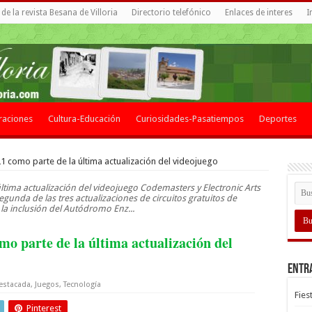
de la revista Besana de Villoria
Directorio telefónico
Enlaces de interes
I
raciones
Cultura-Educación
Curiosidades-Pasatiempos
Deportes
21 como parte de la última actualización del videojuego
ltima actualización del videojuego Codemasters y Electronic Arts
gunda de las tres actualizaciones de circuitos gratuitos de
la inclusión del Autódromo Enz...
mo parte de la última actualización del
Entr
estacada
,
Juegos
,
Tecnología
Fies
Pinterest