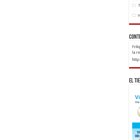
T
v
Cont
Frik
la r
http
El Ti