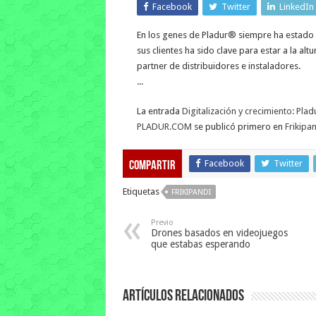
Facebook
Twitter
LinkedIn
En los genes de Pladur® siempre ha estado 
sus clientes ha sido clave para estar a la a
partner de distribuidores e instaladores.
...
La entrada
Digitalización y crecimiento: Pla
PLADUR.COM
se publicó primero en
Frikipa
Facebook
Twitter
Compartir
Etiquetas
FRIKIPANDI
Previo
Drones basados en videojuegos
que estabas esperando
Artículos relacionados