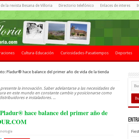
de la revista Besana de Villoria
Directorio telefónico
Enlaces de interes
I
raciones
Cultura-Educación
Curiosidades-Pasatiempos
Deportes
ento: Pladur® hace balance del primer año de vida de la tienda
presente la innovación. Saber adelantarse a las necesidades de
 altura en este mundo en constante cambio y posicionarse como
istribuidores e instaladores. ...
: Pladur® hace balance del primer año de
Entr
LADUR.COM
Fies
cnología