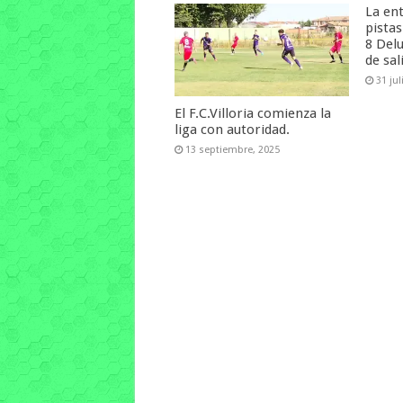
La en
pista
8 Del
de sal
31 jul
El F.C.Villoria comienza la
liga con autoridad.
13 septiembre, 2025