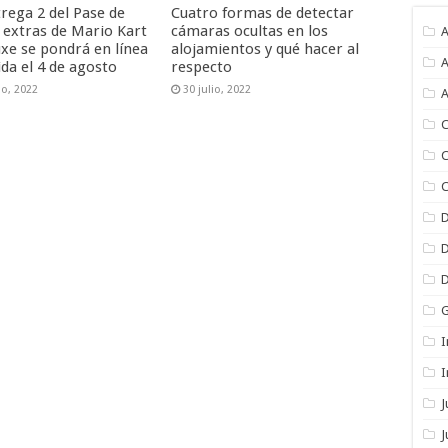
trega 2 del Pase de
Cuatro formas de detectar
s extras de Mario Kart
cámaras ocultas en los
A
uxe se pondrá en línea
alojamientos y qué hacer al
A
ida el 4 de agosto
respecto
io, 2022
30 julio, 2022
A
C
C
C
I
I
J