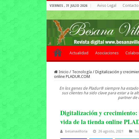
Aviso Legal
Contacto 
VIERNES , 31 JULIO 2026
Actualidad
Asociaciones
Colabo
Inicio
/
Tecnología
/
Digitalización y crecimi
online PLADUR.COM
En los genes de Pladur® siempre ha estado 
sus clientes ha sido clave para estar a la
partner de d
Digitalización y crecimiento
vida de la tienda online P
besanavilloria
26 agosto, 2021
Te