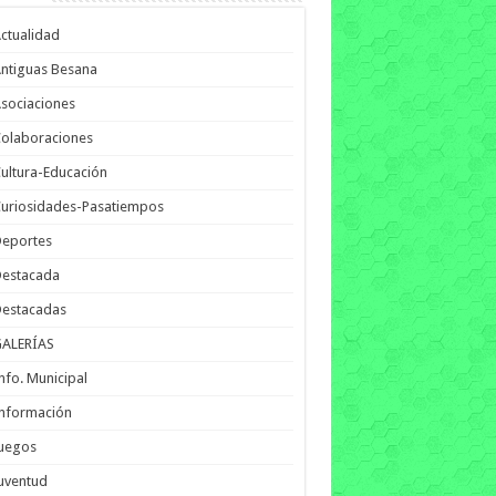
ctualidad
ntiguas Besana
sociaciones
olaboraciones
ultura-Educación
uriosidades-Pasatiempos
Deportes
Destacada
Destacadas
GALERÍAS
nfo. Municipal
nformación
Juegos
uventud