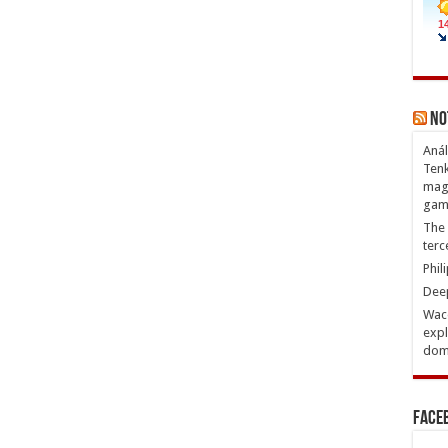
No
Anál
Tenk
magn
gam
The 
terc
Phil
Deep
Waco
expl
domi
Face