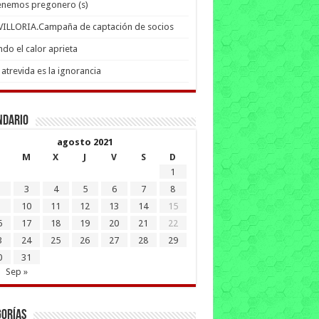
enemos pregonero (s)
 VILLORIA.Campaña de captación de socios
do el calor aprieta
atrevida es la ignorancia
ndario
agosto 2021
M
X
J
V
S
D
1
3
4
5
6
7
8
10
11
12
13
14
15
6
17
18
19
20
21
22
3
24
25
26
27
28
29
0
31
Sep »
gorías