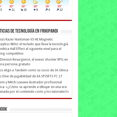
ticias de Tecnología en Frikipandi
isis Razer Huntsman V3 HE Magnetic
eyless 8KHz: el teclado que lleva la tecnología
ética Hall Effect al siguiente nivel para el
ing competitivo
Division Resurgence, el nuevo shooter RPG en
era persona gratuito
ips elige a Tandem como su socio de IA clínica
 Dive de jugabilidad de EA SPORTS FC 27
m y Mitch Leeuwe ilustrador profesional
ica: «¿Cómo se aprende a dibujar en una era
nada por el contenido corto y los tutoriales?»
book