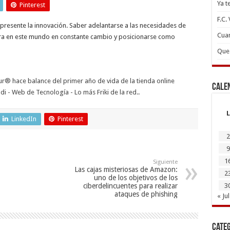
Ya t
Pinterest
F.C.
presente la innovación. Saber adelantarse a las necesidades de
Cuan
ltura en este mundo en constante cambio y posicionarse como
Que 
dur® hace balance del primer año de vida de la tienda online
Cale
ndi - Web de Tecnología - Lo más Friki de la red.
.
L
LinkedIn
Pinterest
2
9
1
Siguiente
Las cajas misteriosas de Amazon:
2
uno de los objetivos de los
ciberdelincuentes para realizar
3
ataques de phishing
« Jul
Cate