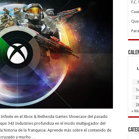
F.C.
Cuan
Que 
Para
Cale
L
7
1
2
2
« M
lo Infinite en el Xbox & Bethesda Games Showcase del pasado
que 343 Industries profundiza en el modo multijugador del
Cate
la historia de la franquicia. Aprende más sobre el contenido de
go cruzado y mucho …