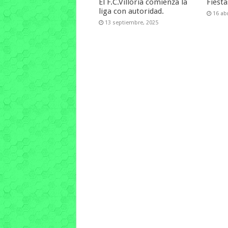
El F.C.Villoria comienza la
Fiest
liga con autoridad.
16 abr
13 septiembre, 2025