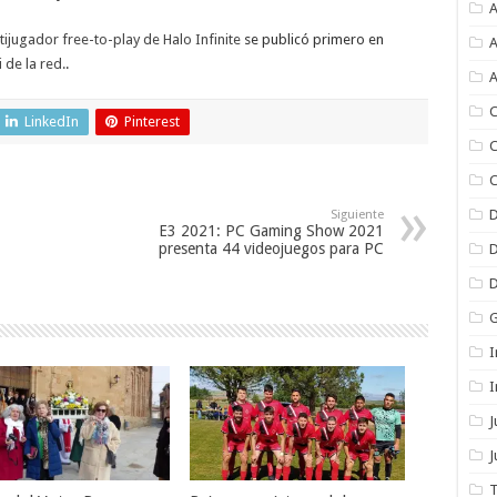
A
ijugador free-to-play de Halo Infinite
se publicó primero en
A
 de la red.
.
A
C
LinkedIn
Pinterest
C
C
Siguiente
E3 2021: PC Gaming Show 2021
presenta 44 videojuegos para PC
I
I
J
T