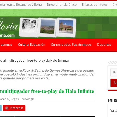
 la revista Besana de Villoria
Directorio telefónico
Enlaces de interes
Ini
raciones
Cultura-Educación
Curiosidades-Pasatiempos
Deportes
 al multijugador free-to-play de Halo Infinite
Halo Infinite en el Xbox & Bethesda Games Showcase del pasado
 que 343 Industries profundiza en el modo multijugador del
á gratuito por primera vez en la...
multijugador free-to-play de Halo Infinite
tacada
,
Juegos
,
Tecnología
Entr
Pinterest
Ya t