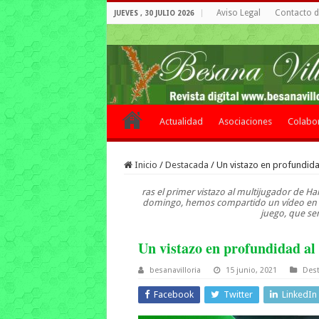
Aviso Legal
Contacto de
JUEVES , 30 JULIO 2026
Actualidad
Asociaciones
Colabo
Inicio
/
Destacada
/
Un vistazo en profundidad
ras el primer vistazo al multijugador de 
domingo, hemos compartido un vídeo en el
juego, que ser
Un vistazo en profundidad al 
besanavilloria
15 junio, 2021
Des
Facebook
Twitter
LinkedIn