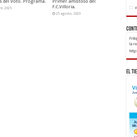
as del Voto. Programa.
Primer amistoso del
F.C.Villoria.
v
il, 2025
25 agosto, 2023
Cont
Frik
la r
http
El Ti