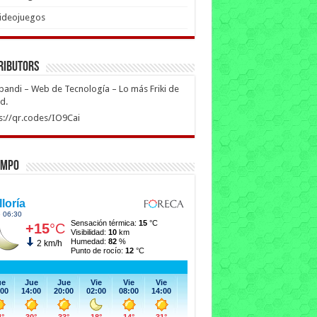
ideojuegos
ributors
ipandi – Web de Tecnología – Lo más Friki de
ed.
s://qr.codes/IO9Cai
empo