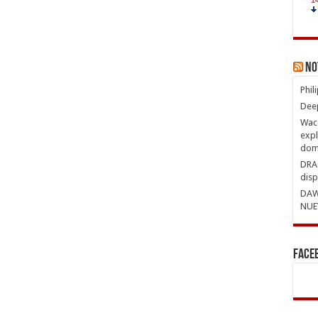
No
Phil
Deep
Waco
expl
domi
DRAG
disp
DAW
NUE
Face