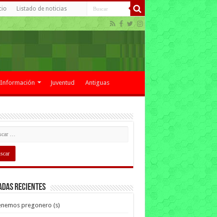
cio
Listado de noticias
Información
Juventud
Antiguas
adas recientes
enemos pregonero (s)