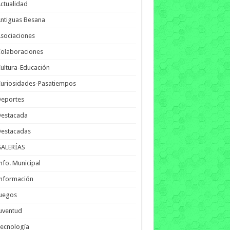
ctualidad
ntiguas Besana
sociaciones
olaboraciones
ultura-Educación
uriosidades-Pasatiempos
Deportes
Destacada
Destacadas
GALERÍAS
nfo. Municipal
nformación
Juegos
uventud
ecnología