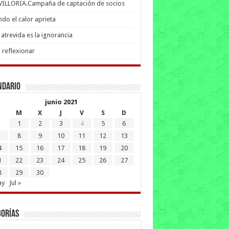
 VILLORIA.Campaña de captación de socios
do el calor aprieta
atrevida es la ignorancia
 reflexionar
ndario
junio 2021
M
X
J
V
S
D
1
2
3
4
5
6
8
9
10
11
12
13
4
15
16
17
18
19
20
1
22
23
24
25
26
27
8
29
30
ay
Jul »
gorías