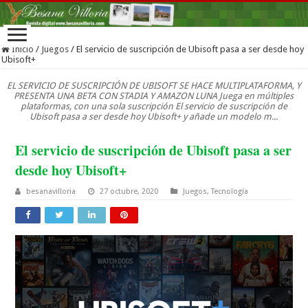
Inicio
/
Juegos
/
El servicio de suscripción de Ubisoft pasa a ser desde hoy
Ubisoft+
EL SERVICIO DE SUSCRIPCIÓN DE UBISOFT SE HACE MULTIPLATAFORMA, Y
PRESENTA UNA BETA CON STADIA Y AMAZON LUNA Juega en múltiples
plataformas, con una sola suscripción El servicio de suscripción de
Ubisoft pasa a ser desde hoy Ubisoft+ y añade un modelo m...
El servicio de suscripción de Ubisoft pasa a ser
desde hoy Ubisoft+
besanavilloria
27 octubre, 2020
Juegos
,
Tecnología