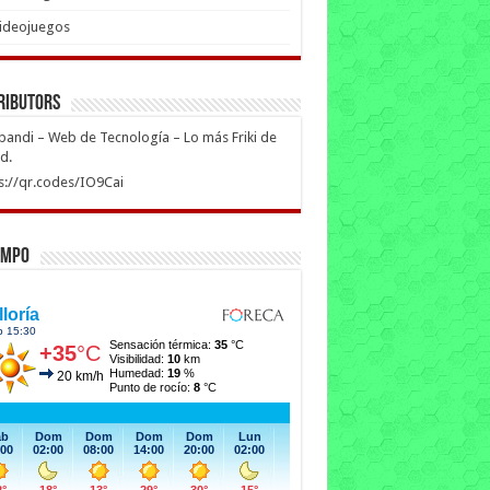
ideojuegos
ributors
ipandi – Web de Tecnología – Lo más Friki de
ed.
s://qr.codes/IO9Cai
empo