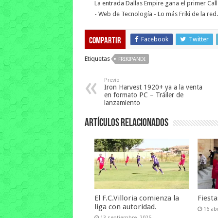
La entrada
Dallas Empire gana el primer Ca
- Web de Tecnología - Lo más Friki de la red.
Facebook
Twitter
Compartir
Etiquetas
FRIKIPANDI
Previo
Iron Harvest 1920+ ya a la venta
en formato PC – Tráiler de
lanzamiento
Artículos relacionados
El F.C.Villoria comienza la
Fiest
liga con autoridad.
16 abr
13 septiembre, 2025