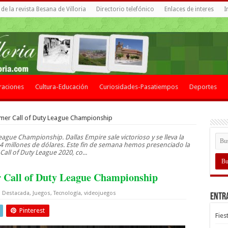
de la revista Besana de Villoria
Directorio telefónico
Enlaces de interes
I
raciones
Cultura-Educación
Curiosidades-Pasatiempos
Deportes
imer Call of Duty League Championship
eague Championship. Dallas Empire sale victorioso y se lleva la
4 millones de dólares. Este fin de semana hemos presenciado la
 Call of Duty League 2020, co...
r Call of Duty League Championship
Destacada
,
Juegos
,
Tecnología
,
videojuegos
Entr
Pinterest
Fies