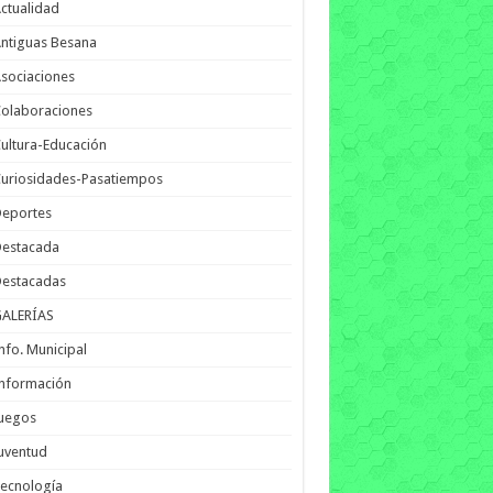
ctualidad
ntiguas Besana
sociaciones
olaboraciones
ultura-Educación
uriosidades-Pasatiempos
Deportes
Destacada
Destacadas
GALERÍAS
nfo. Municipal
nformación
Juegos
uventud
ecnología