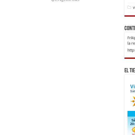
v
Cont
Frik
la r
http
El Ti