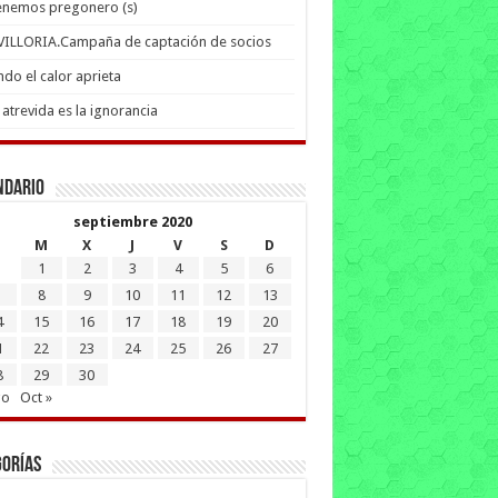
enemos pregonero (s)
 VILLORIA.Campaña de captación de socios
do el calor aprieta
atrevida es la ignorancia
ndario
septiembre 2020
M
X
J
V
S
D
1
2
3
4
5
6
8
9
10
11
12
13
4
15
16
17
18
19
20
1
22
23
24
25
26
27
8
29
30
go
Oct »
gorías