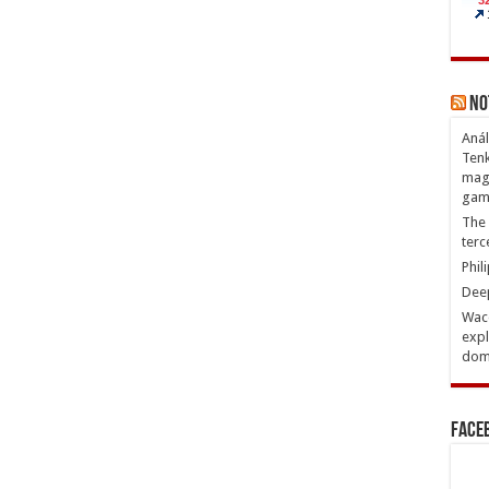
No
Anál
Tenk
magn
gam
The 
terc
Phil
Deep
Waco
expl
domi
Face