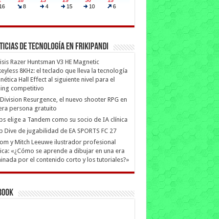
ticias de Tecnología en Frikipandi
isis Razer Huntsman V3 HE Magnetic
eyless 8KHz: el teclado que lleva la tecnología
ética Hall Effect al siguiente nivel para el
ing competitivo
Division Resurgence, el nuevo shooter RPG en
era persona gratuito
ips elige a Tandem como su socio de IA clínica
 Dive de jugabilidad de EA SPORTS FC 27
m y Mitch Leeuwe ilustrador profesional
ica: «¿Cómo se aprende a dibujar en una era
nada por el contenido corto y los tutoriales?»
book