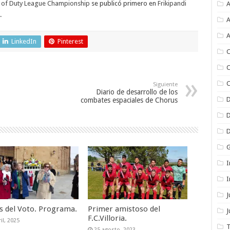
ll of Duty League Championship
se publicó primero en
Frikipandi
A
.
A
A
LinkedIn
Pinterest
C
C
C
Siguiente
Diario de desarrollo de los
combates espaciales de Chorus
I
I
as del Voto. Programa.
Primer amistoso del
J
F.C.Villoria.
il, 2025
T
25 agosto, 2023