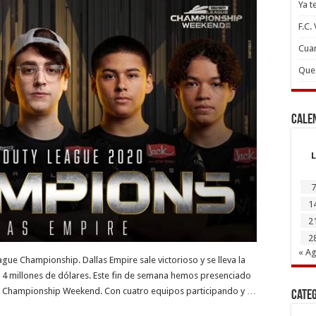
Ya t
F.C.
Cuan
Que 
Cale
L
7
1
2
2
« A
ague Championship. Dallas Empire sale victorioso y se lleva la
4 millones de dólares. Este fin de semana hemos presenciado
n el Championship Weekend. Con cuatro equipos participando y …
Cate