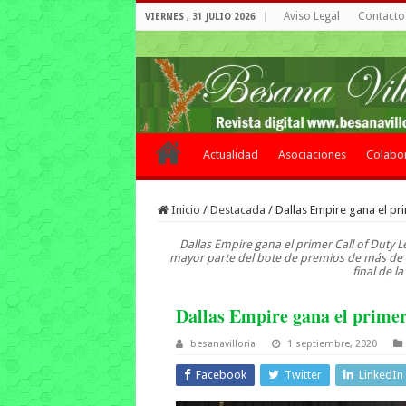
Aviso Legal
Contacto 
VIERNES , 31 JULIO 2026
Actualidad
Asociaciones
Colabo
Inicio
/
Destacada
/
Dallas Empire gana el pr
Dallas Empire gana el primer Call of Duty L
mayor parte del bote de premios de más de 
final de la
Dallas Empire gana el prime
besanavilloria
1 septiembre, 2020
Facebook
Twitter
LinkedIn