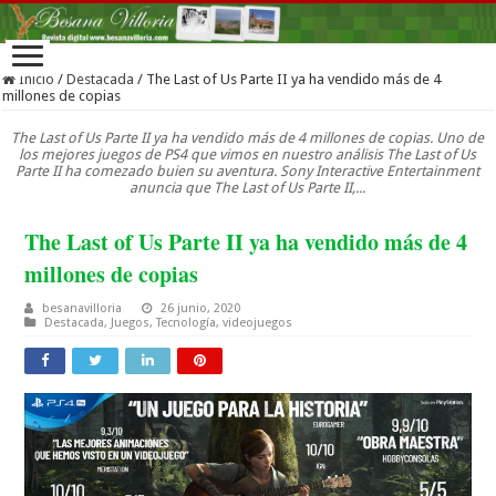
Inicio
/
Destacada
/
The Last of Us Parte II ya ha vendido más de 4
millones de copias
The Last of Us Parte II ya ha vendido más de 4 millones de copias. Uno de
los mejores juegos de PS4 que vimos en nuestro análisis The Last of Us
Parte II ha comezado buien su aventura. Sony Interactive Entertainment
anuncia que The Last of Us Parte II,...
The Last of Us Parte II ya ha vendido más de 4
millones de copias
besanavilloria
26 junio, 2020
Destacada
,
Juegos
,
Tecnología
,
videojuegos