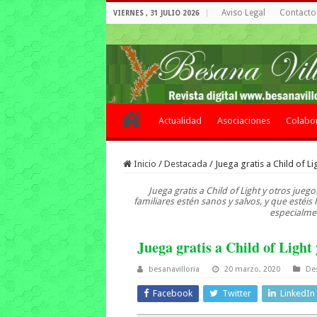
Aviso Legal
Contacto 
VIERNES , 31 JULIO 2026
Actualidad
Asociaciones
Colabo
Inicio
/
Destacada
/
Juega gratis a Child of L
Juega gratis a Child of Light y otros jue
familiares estén sanos y salvos, y que estéi
especialmen
Juega gratis a Child of Light 
besanavilloria
20 marzo, 2020
De
Facebook
Twitter
LinkedIn