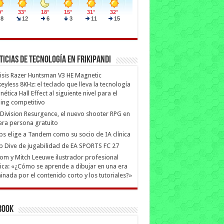
ticias de Tecnología en Frikipandi
isis Razer Huntsman V3 HE Magnetic
eyless 8KHz: el teclado que lleva la tecnología
ética Hall Effect al siguiente nivel para el
ing competitivo
Division Resurgence, el nuevo shooter RPG en
era persona gratuito
ips elige a Tandem como su socio de IA clínica
 Dive de jugabilidad de EA SPORTS FC 27
m y Mitch Leeuwe ilustrador profesional
ica: «¿Cómo se aprende a dibujar en una era
nada por el contenido corto y los tutoriales?»
book