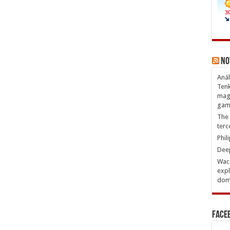
No
Anál
Tenk
magn
gam
The 
terc
Phil
Deep
Waco
expl
domi
Face