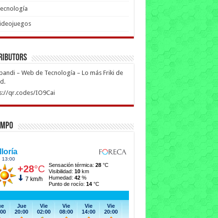
ecnología
ideojuegos
ributors
ipandi – Web de Tecnología – Lo más Friki de
ed.
s://qr.codes/IO9Cai
empo