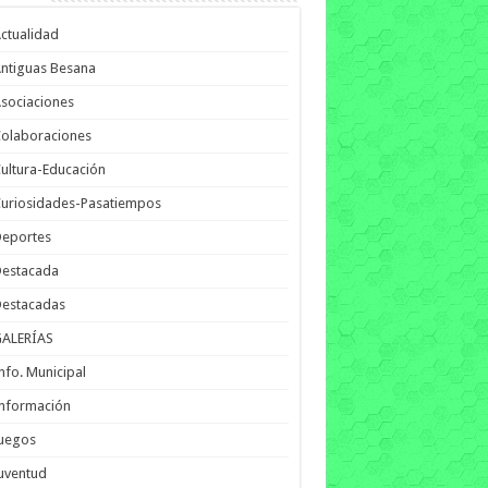
ctualidad
ntiguas Besana
sociaciones
olaboraciones
ultura-Educación
uriosidades-Pasatiempos
Deportes
Destacada
Destacadas
GALERÍAS
nfo. Municipal
nformación
Juegos
uventud