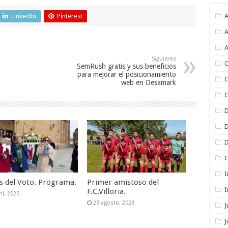
LinkedIn
Pinterest
A
A
A
Siguiente
C
SemRush gratis y sus beneficios
para mejorar el posicionamiento
C
web en Desamark
C
I
as del Voto. Programa.
Primer amistoso del
I
F.C.Villoria.
il, 2025
25 agosto, 2023
J