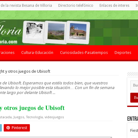
de la revista Besana de Villoria
Directorio telefónico
Enlaces de interes
I
raciones
Cultura-Educación
Curiosidades-Pasatiempos
Deportes
ight y otros juegos de Ubisoft
gos de Ubisoft. Esperamos que estéis todos bien, que vuestros
s llevando lo mejor posible esta situación… Con un fin de semana
te largo por delante Ubisoft ...
y otros juegos de Ubisoft
stacada
,
Juegos
,
Tecnología
,
videojuegos
Entr
Pinterest
Fies