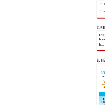
T
v
Cont
Frik
la r
http
El Ti