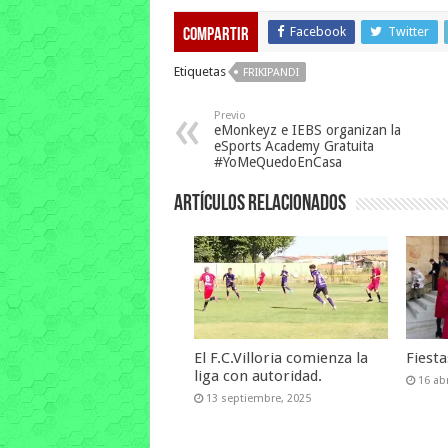
Facebook
Twitter
Compartir
Etiquetas
FRIKIPANDI
Previo
eMonkeyz e IEBS organizan la
eSports Academy Gratuita
#YoMeQuedoEnCasa
Artículos relacionados
El F.C.Villoria comienza la
Fiest
liga con autoridad.
16 abr
13 septiembre, 2025