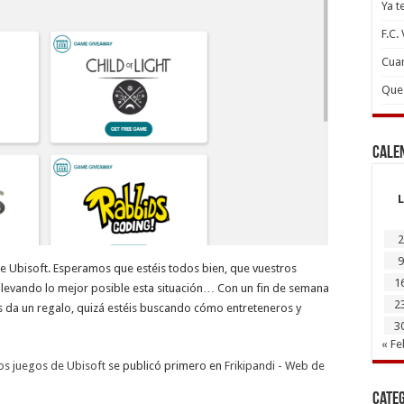
Ya t
F.C.
Cuan
Que 
Cale
L
2
9
 de Ubisoft. Esperamos que estéis todos bien, que vuestros
1
s llevando lo mejor posible esta situación… Con un fin de semana
2
s da un regalo, quizá estéis buscando cómo entreteneros y
3
« Fe
ros juegos de Ubisoft
se publicó primero en
Frikipandi - Web de
Cate