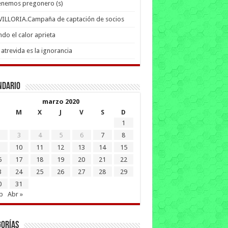
enemos pregonero (s)
 VILLORIA.Campaña de captación de socios
do el calor aprieta
atrevida es la ignorancia
ndario
marzo 2020
M
X
J
V
S
D
1
3
4
5
6
7
8
10
11
12
13
14
15
6
17
18
19
20
21
22
3
24
25
26
27
28
29
0
31
b
Abr »
gorías