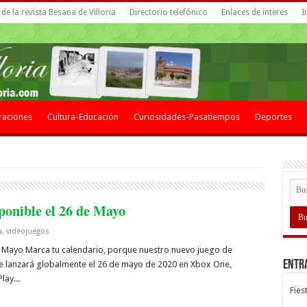
de la revista Besana de Villoria
Directorio telefónico
Enlaces de interes
I
raciones
Cultura-Educación
Curiosidades-Pasatiempos
Deportes
ponible el 26 de Mayo
a
,
videojuegos
e Mayo Marca tu calendario, porque nuestro nuevo juego de
Entr
se lanzará globalmente el 26 de mayo de 2020 en Xbox One,
ay...
Fies