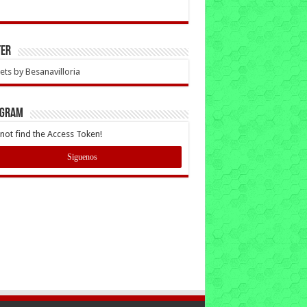
ter
ts by Besanavilloria
AGRAM
not find the Access Token!
Siguenos