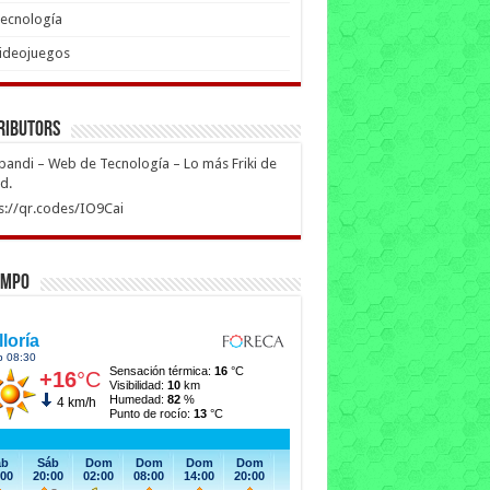
ecnología
ideojuegos
ributors
ipandi – Web de Tecnología – Lo más Friki de
ed.
s://qr.codes/IO9Cai
empo