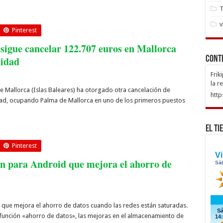
T
v
Pinterest
igue cancelar 122.707 euros en Mallorca
nidad
Cont
Frik
la r
e Mallorca (Islas Baleares) ha otorgado otra cancelación de
http
ad, ocupando Palma de Mallorca en uno de los primeros puestos
El Ti
Pinterest
ón para Android que mejora el ahorro de
que mejora el ahorro de datos cuando las redes están saturadas.
función «ahorro de datos», las mejoras en el almacenamiento de