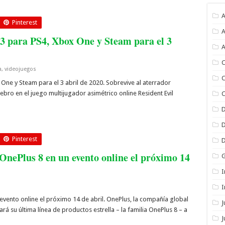
A
Pinterest
A
3 para PS4, Xbox One y Steam para el 3
A
C
a
,
videojuegos
C
One y Steam para el 3 abril de 2020. Sobrevive al aterrador
ebro en el juego multijugador asimétrico online Resident Evil
C
Pinterest
OnePlus 8 en un evento online el próximo 14
I
I
evento online el próximo 14 de abril. OnePlus, la compañía global
á su última línea de productos estrella – la familia OnePlus 8 – a
J