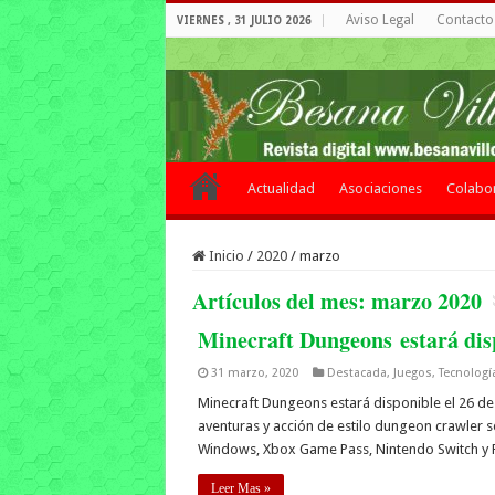
Aviso Legal
Contacto 
VIERNES , 31 JULIO 2026
Actualidad
Asociaciones
Colabo
Inicio
/
2020
/
marzo
Artículos del mes:
marzo 2020
Minecraft Dungeons estará dis
31 marzo, 2020
Destacada
,
Juegos
,
Tecnologí
Minecraft Dungeons estará disponible el 26 d
aventuras y acción de estilo dungeon crawler 
Windows, Xbox Game Pass, Nintendo Switch y Pl
Leer Mas »