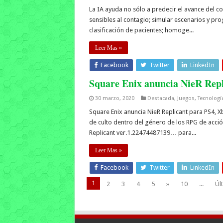
La IA ayuda no sólo a predecir el avance del c
sensibles al contagio; simular escenarios y prog
clasificación de pacientes; homoge...
Leer Mas »
Facebook
Twitter
LinkedIn
Square Enix anuncia NieR Rep
30 marzo, 2020
Destacada
,
Juegos
,
Tecnologí
Square Enix anuncia NieR Replicant para PS4, 
de culto dentro del género de los RPG de acci
Replicant ver.1.22474487139… para...
Leer Mas »
Facebook
Twitter
LinkedIn
1
2
3
4
5
»
10
...
Úl