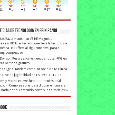
ticias de Tecnología en Frikipandi
isis Razer Huntsman V3 HE Magnetic
eyless 8KHz: el teclado que lleva la tecnología
ética Hall Effect al siguiente nivel para el
ing competitivo
Division Resurgence, el nuevo shooter RPG en
era persona gratuito
ips elige a Tandem como su socio de IA clínica
 Dive de jugabilidad de EA SPORTS FC 27
m y Mitch Leeuwe ilustrador profesional
ica: «¿Cómo se aprende a dibujar en una era
nada por el contenido corto y los tutoriales?»
book