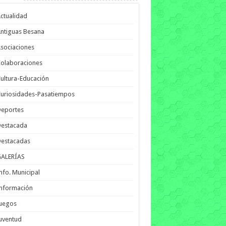
ctualidad
ntiguas Besana
sociaciones
olaboraciones
ultura-Educación
uriosidades-Pasatiempos
Deportes
Destacada
Destacadas
GALERÍAS
nfo. Municipal
nformación
Juegos
uventud