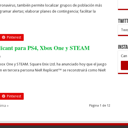
oronavirus, también permite localizar grupos de población más
ramar alertas; elaborar planes de contingencia; facilitar la
Twit
Twee
Pinterest
licant para PS4, Xbox One y STEAM
INST
Can 
a
Xbox One y STEAM. Square Enix Ltd. ha anunciado hoy que el juego
ón en tercera persona NieR Replicant™ se reconstruirá como NieR
Pinterest
tima »
Página 1 de 12