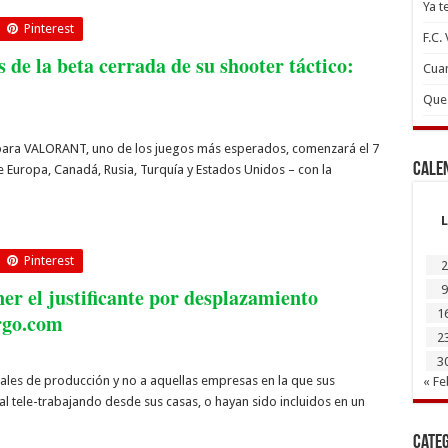
Ya t
Pinterest
F.C.
 de la beta cerrada de su shooter táctico:
Cuan
Que 
para VALORANT, uno de los juegos más esperados, comenzará el 7
Cale
e Europa, Canadá, Rusia, Turquía y Estados Unidos – con la
L
Pinterest
2
9
er el justificante por desplazamiento
1
rgo.com
2
3
iales de producción y no a aquellas empresas en la que sus
« Fe
l tele-trabajando desde sus casas, o hayan sido incluidos en un
Cate