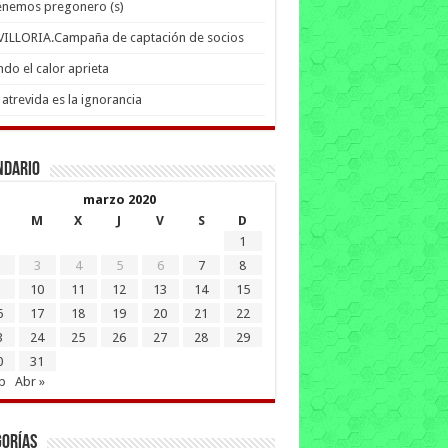
enemos pregonero (s)
 VILLORIA.Campaña de captación de socios
do el calor aprieta
atrevida es la ignorancia
ndario
marzo 2020
M
X
J
V
S
D
1
3
4
5
6
7
8
10
11
12
13
14
15
6
17
18
19
20
21
22
3
24
25
26
27
28
29
0
31
b
Abr »
gorías