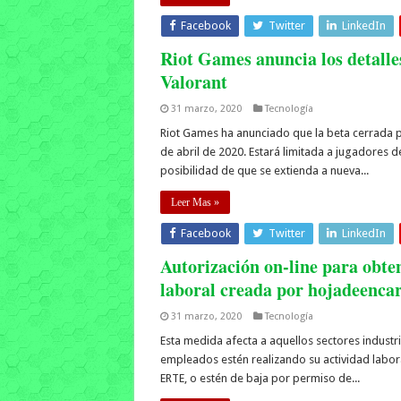
Facebook
Twitter
LinkedIn
Riot Games anuncia los detalles
Valorant
31 marzo, 2020
Tecnología
Riot Games ha anunciado que la beta cerrada 
de abril de 2020. Estará limitada a jugadores d
posibilidad de que se extienda a nueva...
Leer Mas »
Facebook
Twitter
LinkedIn
Autorización on-line para obten
laboral creada por hojadeenca
31 marzo, 2020
Tecnología
Esta medida afecta a aquellos sectores industr
empleados estén realizando su actividad labora
ERTE, o estén de baja por permiso de...