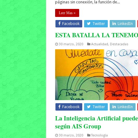
páginas sin conexión, la función de...
Leer Mas »
Facebook
Twitter
LinkedIn
ESTA BATALLA LA TENEM
30 marzo, 2020
Actualidad
,
Destacadas
Facebook
Twitter
LinkedIn
La Inteligencia Artificial puede
según AIS Group
30 marzo, 2020
Tecnología