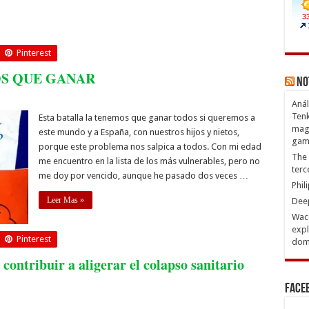
Pinterest
OS QUE GANAR
No
Anál
Tenk
Esta batalla la tenemos que ganar todos si queremos a
magn
este mundo y a España, con nuestros hijos y nietos,
gam
porque este problema nos salpica a todos. Con mi edad
The 
me encuentro en la lista de los más vulnerables, pero no
terc
me doy por vencido, aunque he pasado dos veces …
Phil
Leer Mas »
Deep
Waco
expl
Pinterest
domi
 contribuir a aligerar el colapso sanitario
Face