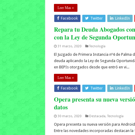
Leer Mas »
Facebook
Twitter
LinkedIn
Repara tu Deuda Abogados cons
con la Ley de Segunda Oportu
31 marzo, 2020
Tecnología
El Juzgado de Primera Instancia nº4 de Palma d
deuda aplicando la Ley de Segunda Oportunid
en BEPIs otorgados desde que entró en vi...
Leer Mas »
Facebook
Twitter
LinkedIn
Opera presenta su nueva versi
datos
30 marzo, 2020
Destacada
,
Tecnología
Opera presenta su nueva versión para Android 
Entre las novedades incorporadas destacan la 