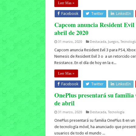
Leer Mas »
Facebook
Twitter
LinkedIn
Capcom anuncia Resident Evil 
abril de 2020
31 marzo, 2020
Destacada
,
Juegos
,
Tecnologí
Capcom anuncia Resident Evil 3 para PS4, Xbox 
Nemesis de Resident Evil 3 o a un retorcido cer
Resistance. En el día de hoy en la e...
Leer Mas »
Facebook
Twitter
LinkedIn
OnePlus presentará su familia 
de abril
31 marzo, 2020
Destacada
,
Tecnología
OnePlus presentará su familia OnePlus 8 en un 
de tecnología móvil, ha anunciado que presentar
usuarios de todo el mundo ...