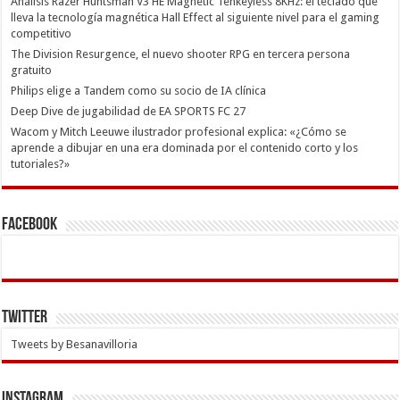
Análisis Razer Huntsman V3 HE Magnetic Tenkeyless 8KHz: el teclado que
lleva la tecnología magnética Hall Effect al siguiente nivel para el gaming
competitivo
The Division Resurgence, el nuevo shooter RPG en tercera persona
gratuito
Philips elige a Tandem como su socio de IA clínica
Deep Dive de jugabilidad de EA SPORTS FC 27
Wacom y Mitch Leeuwe ilustrador profesional explica: «¿Cómo se
aprende a dibujar en una era dominada por el contenido corto y los
tutoriales?»
Facebook
Twitter
Tweets by Besanavilloria
INSTAGRAM