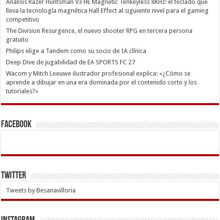
Análisis Razer Huntsman V3 HE Magnetic Tenkeyless 8KHz: el teclado que
lleva la tecnología magnética Hall Effect al siguiente nivel para el gaming
competitivo
The Division Resurgence, el nuevo shooter RPG en tercera persona
gratuito
Philips elige a Tandem como su socio de IA clínica
Deep Dive de jugabilidad de EA SPORTS FC 27
Wacom y Mitch Leeuwe ilustrador profesional explica: «¿Cómo se
aprende a dibujar en una era dominada por el contenido corto y los
tutoriales?»
Facebook
Twitter
Tweets by Besanavilloria