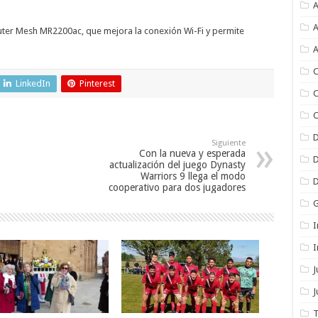
A
A
uter Mesh MR2200ac, que mejora la conexión Wi-Fi y permite
A
C
LinkedIn
Pinterest
C
C
Siguiente
Con la nueva y esperada
actualización del juego Dynasty
Warriors 9 llega el modo
cooperativo para dos jugadores
I
I
J
T