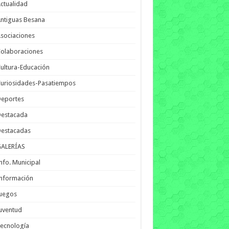
ctualidad
ntiguas Besana
sociaciones
olaboraciones
ultura-Educación
uriosidades-Pasatiempos
Deportes
Destacada
Destacadas
GALERÍAS
nfo. Municipal
nformación
Juegos
uventud
ecnología