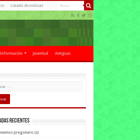
cio
Listado de noticias
Información
Juventud
Antiguas
adas recientes
enemos pregonero (s)