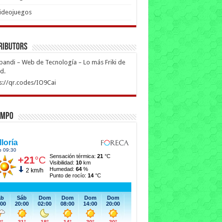
ideojuegos
ributors
ipandi – Web de Tecnología – Lo más Friki de
ed.
s://qr.codes/IO9Cai
empo