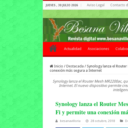
Aviso Legal
Contacto de
JUEVES , 30 JULIO 2026
Actualidad
Asociaciones
Colabo
Inicio
/
Destacada
/
Synology lanza el Router
conexión más segura a Internet
Synology lanza el Router Mesh MR2200ac, qu
Internet. El nuevo dispositivo permite cr
inteligen
Synology lanza el Router Me
Fi y permite una conexión má
besanavilloria
28 octubre, 2018
D