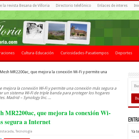
 la revista Besana de Villoria
Directorio telefónico
Enlaces de interes
Ini
raciones
Cultura-Educación
Curiosidades-Pasatiempos
Deportes
 Mesh MR2200ac, que mejora la conexión Wi-Fi y permite una
e mejora la conexión Wi-Fi y permite una conexión más segura a
ear un sistema Wi-Fi de triple banda para proteger los hogares
tes. Madrid – Synology Inc. ...
sh MR2200ac, que mejora la conexión Wi-
Entr
s segura a Internet
Ya t
estacada
,
Tecnología