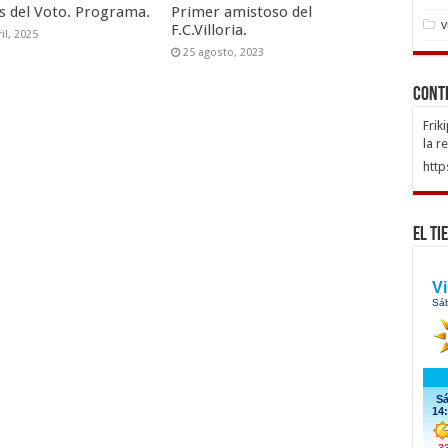
as del Voto. Programa.
Primer amistoso del
v
F.C.Villoria.
il, 2025
25 agosto, 2023
Cont
Frik
la r
http
El Ti