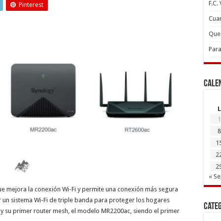
F.C.
Pinterest
Cuan
Que 
Para
Cale
L
1
8
1
2
2
« S
e mejora la conexión Wi-Fi y permite una conexión más segura
ar un sistema Wi-Fi de triple banda para proteger los hogares
Cate
hoy su primer router mesh, el modelo MR2200ac, siendo el primer