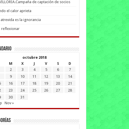
 VILLORIA.Campaña de captación de socios
do el calor aprieta
atrevida es la ignorancia
 reflexionar
ndario
octubre 2018
M
X
J
V
S
D
2
3
4
5
6
7
9
10
11
12
13
14
5
16
17
18
19
20
21
2
23
24
25
26
27
28
9
30
31
ep
Nov »
gorías