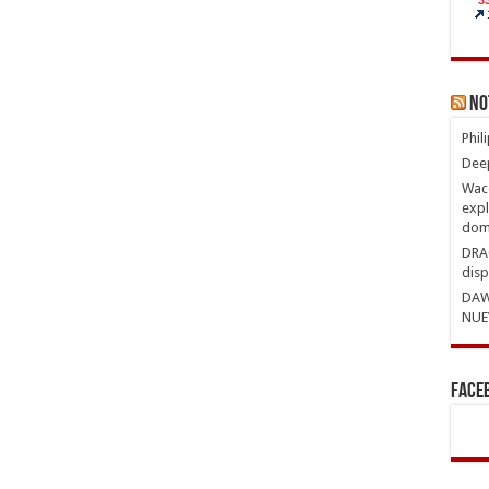
No
Phil
Deep
Waco
expl
domi
DRAG
disp
DAW
NUE
Face