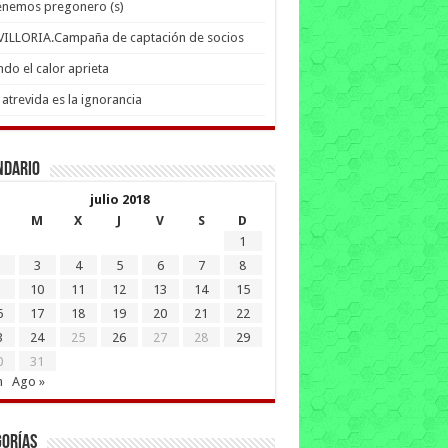
enemos pregonero (s)
 VILLORIA.Campaña de captación de socios
do el calor aprieta
atrevida es la ignorancia
ndario
julio 2018
M
X
J
V
S
D
1
3
4
5
6
7
8
10
11
12
13
14
15
6
17
18
19
20
21
22
3
24
25
26
27
28
29
0
31
n
Ago »
gorías