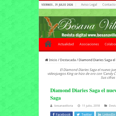
Aviso Legal
Contacto 
VIERNES , 31 JULIO 2026
Actualidad
Asociaciones
Colabo
Inicio
/
Destacada
/
Diamond Diaries Saga el
El Diamond Diaries Saga el nuevo jue
videojuegos King se hizo de oro con ‘Candy Cr
Sus cifras
Diamond Diaries Saga el nuev
Saga
besanavilloria
11 julio, 2018
Dest
Facebook
Twitter
LinkedIn