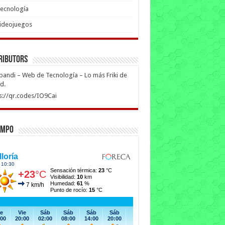
ecnología
ideojuegos
ributors
ipandi – Web de Tecnología – Lo más Friki de
ed.
s://qr.codes/IO9Cai
empo