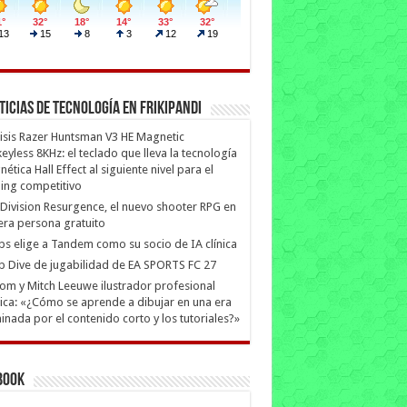
ticias de Tecnología en Frikipandi
isis Razer Huntsman V3 HE Magnetic
eyless 8KHz: el teclado que lleva la tecnología
ética Hall Effect al siguiente nivel para el
ing competitivo
Division Resurgence, el nuevo shooter RPG en
era persona gratuito
ips elige a Tandem como su socio de IA clínica
 Dive de jugabilidad de EA SPORTS FC 27
m y Mitch Leeuwe ilustrador profesional
ica: «¿Cómo se aprende a dibujar en una era
nada por el contenido corto y los tutoriales?»
book