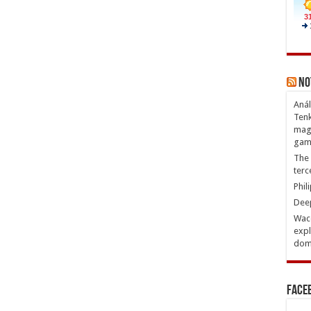
No
Anál
Tenk
magn
gam
The 
terc
Phil
Deep
Waco
expl
domi
Face