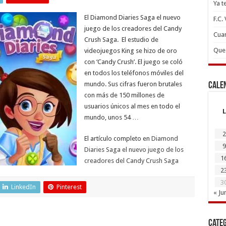
Ya t
El Diamond Diaries Saga el nuevo
F.C.
juego de los creadores del Candy
Cuan
Crush Saga. El estudio de
Que 
videojuegos King se hizo de oro
con ‘Candy Crush’. El juego se coló
en todos los teléfonos móviles del
mundo. Sus cifras fueron brutales
Cale
con más de 150 millones de
usuarios únicos al mes en todo el
L
mundo, unos 54 …
2
El artículo completo en
Diamond
9
Diaries Saga el nuevo juego de los
1
creadores del Candy Crush Saga
2
3
LinkedIn
Pinterest
« Ju
Cate