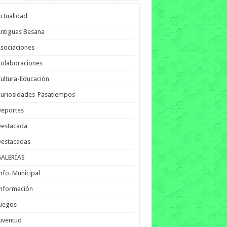
ctualidad
ntiguas Besana
sociaciones
olaboraciones
ultura-Educación
uriosidades-Pasatiempos
Deportes
Destacada
Destacadas
GALERÍAS
nfo. Municipal
nformación
Juegos
uventud