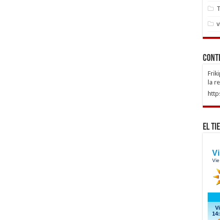
T
v
Cont
Frik
la r
http
El Ti