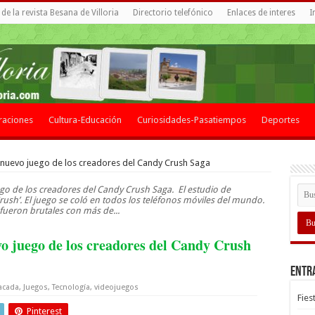
de la revista Besana de Villoria
Directorio telefónico
Enlaces de interes
I
raciones
Cultura-Educación
Curiosidades-Pasatiempos
Deportes
 nuevo juego de los creadores del Candy Crush Saga
go de los creadores del Candy Crush Saga. El estudio de
ush’. El juego se coló en todos los teléfonos móviles del mundo.
 fueron brutales con más de...
o juego de los creadores del Candy Crush
Entr
acada
,
Juegos
,
Tecnología
,
videojuegos
Fies
Pinterest