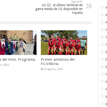
Siguiente
LG Q7, el último terminal de
A
gama media de LG disponible en
España
A
A
C
C
C
as del Voto. Programa.
Primer amistoso del
F.C.Villoria.
il, 2025
25 agosto, 2023
I
I
J