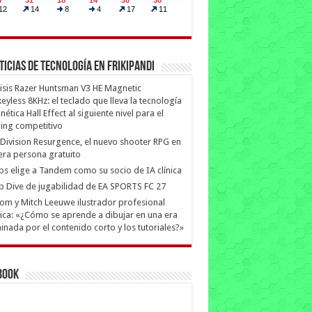
ticias de Tecnología en Frikipandi
isis Razer Huntsman V3 HE Magnetic
eyless 8KHz: el teclado que lleva la tecnología
ética Hall Effect al siguiente nivel para el
ing competitivo
Division Resurgence, el nuevo shooter RPG en
era persona gratuito
ips elige a Tandem como su socio de IA clínica
 Dive de jugabilidad de EA SPORTS FC 27
m y Mitch Leeuwe ilustrador profesional
ica: «¿Cómo se aprende a dibujar en una era
nada por el contenido corto y los tutoriales?»
book