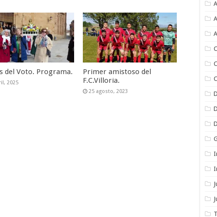
A
A
A
C
C
as del Voto. Programa.
Primer amistoso del
C
F.C.Villoria.
il, 2025
25 agosto, 2023
I
I
J
T