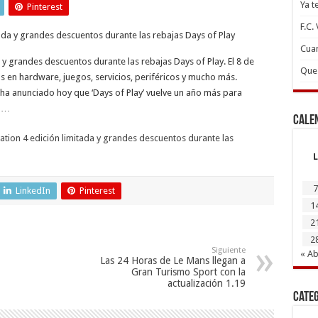
Ya t
Pinterest
F.C.
Cuan
 y grandes descuentos durante las rebajas Days of Play. El 8 de
Que 
as en hardware, juegos, servicios, periféricos y mucho más.
 ha anunciado hoy que ‘Days of Play’ vuelve un año más para
n …
Cale
ation 4 edición limitada y grandes descuentos durante las
L
7
LinkedIn
Pinterest
1
2
2
Siguiente
« Ab
Las 24 Horas de Le Mans llegan a
Gran Turismo Sport con la
actualización 1.19
Cate