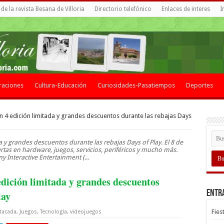
de la revista Besana de Villoria
Directorio telefónico
Enlaces de interes
I
raciones
Cultura-Educación
Curiosidades-Pasatiempos
Deportes
n 4 edición limitada y grandes descuentos durante las rebajas Days
a y grandes descuentos durante las rebajas Days of Play. El 8 de
ertas en hardware, juegos, servicios, periféricos y mucho más.
y Interactive Entertainment (...
edición limitada y grandes descuentos
Entr
lay
Fies
tacada
,
Juegos
,
Tecnología
,
videojuegos