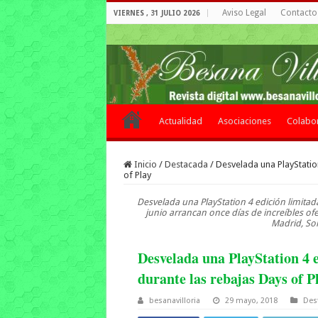
Aviso Legal
Contacto 
VIERNES , 31 JULIO 2026
Actualidad
Asociaciones
Colabo
Inicio
/
Destacada
/
Desvelada una PlayStatio
of Play
Desvelada una PlayStation 4 edición limitad
junio arrancan once días de increíbles of
Madrid, Son
Desvelada una PlayStation 4 
durante las rebajas Days of P
besanavilloria
29 mayo, 2018
Des