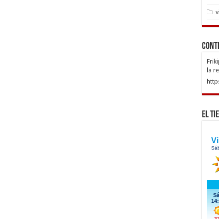
v
Cont
Frik
la r
http
El Ti