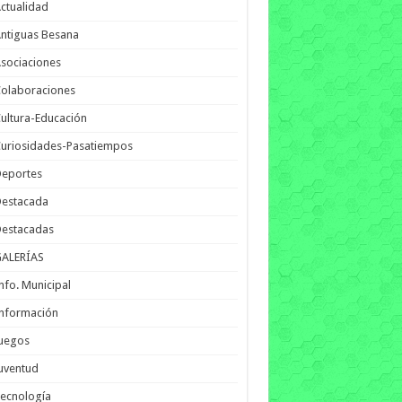
ctualidad
ntiguas Besana
sociaciones
olaboraciones
ultura-Educación
uriosidades-Pasatiempos
Deportes
Destacada
Destacadas
GALERÍAS
nfo. Municipal
nformación
Juegos
uventud
ecnología