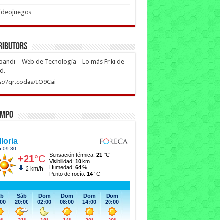
ideojuegos
ributors
ipandi – Web de Tecnología – Lo más Friki de
ed.
s://qr.codes/IO9Cai
empo