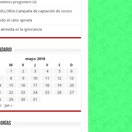
enemos pregonero (s)
 VILLORIA.Campaña de captación de socios
do el calor aprieta
atrevida es la ignorancia
ndario
mayo 2018
M
X
J
V
S
D
1
2
3
4
5
6
8
9
10
11
12
13
4
15
16
17
18
19
20
1
22
23
24
25
26
27
8
29
30
31
r
Jun »
gorías