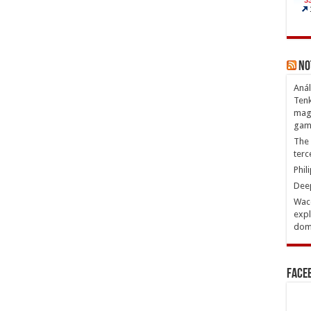
No
Anál
Tenk
magn
gam
The 
terc
Phil
Deep
Waco
expl
domi
Face