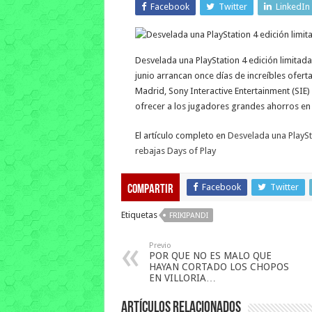
Facebook
Twitter
LinkedIn
Desvelada una PlayStation 4 edición limitada
junio arrancan once días de increíbles ofert
Madrid, Sony Interactive Entertainment (SIE)
ofrecer a los jugadores grandes ahorros e
El artículo completo en
Desvelada una PlaySt
rebajas Days of Play
Facebook
Twitter
Compartir
Etiquetas
FRIKIPANDI
Previo
POR QUE NO ES MALO QUE
HAYAN CORTADO LOS CHOPOS
EN VILLORIA…
Artículos relacionados