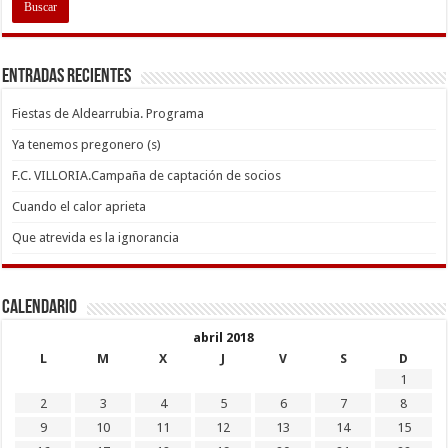
Entradas recientes
Fiestas de Aldearrubia. Programa
Ya tenemos pregonero (s)
F.C. VILLORIA.Campaña de captación de socios
Cuando el calor aprieta
Que atrevida es la ignorancia
Calendario
abril 2018
L
M
X
J
V
S
D
1
2
3
4
5
6
7
8
9
10
11
12
13
14
15