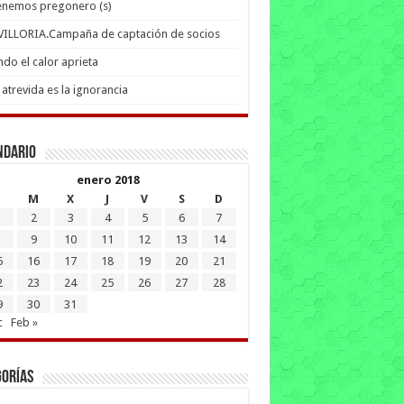
enemos pregonero (s)
 VILLORIA.Campaña de captación de socios
do el calor aprieta
atrevida es la ignorancia
ndario
enero 2018
M
X
J
V
S
D
2
3
4
5
6
7
9
10
11
12
13
14
5
16
17
18
19
20
21
2
23
24
25
26
27
28
9
30
31
c
Feb »
gorías