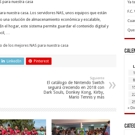
Ya t
F.C.
ra nuestra casa. Los servidores NAS, unos equipos que están
 una solución de almacenamiento económica y escalable,
Cuan
n el hogar, este sistema permite guardar el contenido digital y
Que 
cil, …
o de los mejores NAS para nuestra casa
Cale
LinkedIn
Pinterest
L
1
Siguiente
8
El catálogo de Nintendo Switch
seguirá creciendo en 2018 con
1
Dark Souls, Donkey Kong, Kirby,
2
Mario Tennis y más
2
« Di
Cate