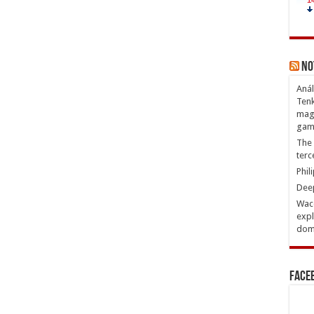
No
Anál
Tenk
magn
gam
The 
terc
Phil
Deep
Waco
expl
domi
Face