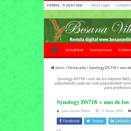
Aviso Legal
Contacto 
VIERNES , 31 JULIO 2026
Actualidad
Asociaciones
Colabo
Inicio
/
Destacada
/
Synology DS718 + uno de
Synology DS718 + uno de los mejores NAS p
adquiriendo cada vez más popularidad como
para profesiona
Synology DS718 + uno de los
Juan Cascón Baños
11 enero, 2018
Facebook
Twitter
LinkedIn