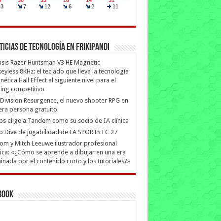
ticias de Tecnología en Frikipandi
isis Razer Huntsman V3 HE Magnetic
eyless 8KHz: el teclado que lleva la tecnología
ética Hall Effect al siguiente nivel para el
ing competitivo
Division Resurgence, el nuevo shooter RPG en
era persona gratuito
ips elige a Tandem como su socio de IA clínica
 Dive de jugabilidad de EA SPORTS FC 27
m y Mitch Leeuwe ilustrador profesional
ica: «¿Cómo se aprende a dibujar en una era
nada por el contenido corto y los tutoriales?»
book