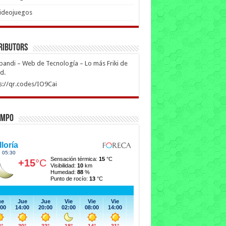
ideojuegos
ributors
ipandi – Web de Tecnología – Lo más Friki de
ed.
s://qr.codes/IO9Cai
empo