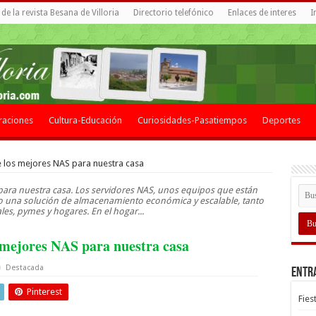
de la revista Besana de Villoria
Directorio telefónico
Enlaces de interes
I
raciones
Cultura-Educación
Curiosidades-Pasatiempos
Deportes
 los mejores NAS para nuestra casa
ara nuestra casa. Los servidores NAS, unos equipos que están
 una solución de almacenamiento económica y escalable, tanto
les, pymes y hogares. En el hogar...
 mejores NAS para nuestra casa
Destacada
Entr
Pinterest
Fies