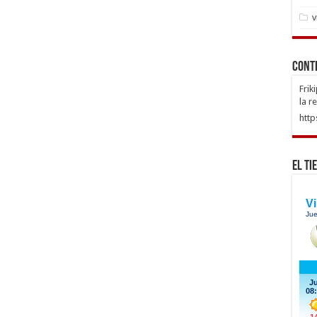
v
Cont
Frik
la r
http
El Ti