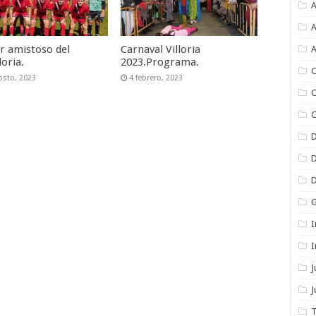
A
A
r amistoso del
Carnaval Villoria
A
loria.
2023.Programa.
C
osto, 2023
4 febrero, 2023
C
C
I
I
J
T