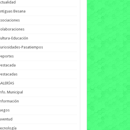
ctualidad
ntiguas Besana
sociaciones
olaboraciones
ultura-Educación
uriosidades-Pasatiempos
Deportes
Destacada
Destacadas
GALERÍAS
nfo. Municipal
nformación
Juegos
uventud
ecnología