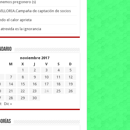
enemos pregonero (s)
 VILLORIA.Campaña de captación de socios
do el calor aprieta
atrevida es la ignorancia
ndario
noviembre 2017
M
X
J
V
S
D
1
2
3
4
5
7
8
9
10
11
12
3
14
15
16
17
18
19
0
21
22
23
24
25
26
7
28
29
30
t
Dic »
gorías