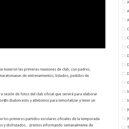
A
A
A
C
C
C
e tuvieron las primeras reuniones de club, con padres,
maratonianas de entrenamientos, listados, pedidos de
I
a sesión de fotos del club oficial que servirá para elaborar
I
or@s (baloncesto y atletismo) para inmortalizar y tener un
J
 los primeros partidos escolares oficiales de la temporada
tados y disfrutados…(iremos informando semanalmente de
T