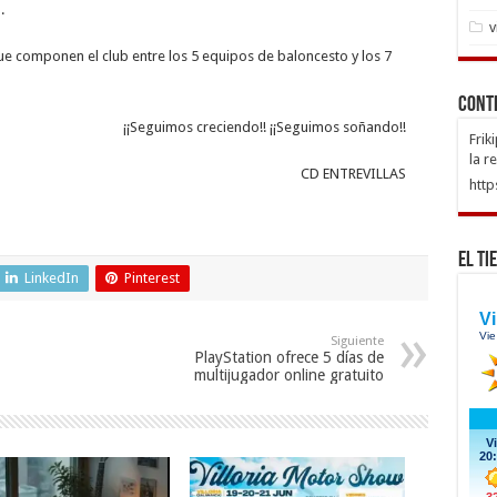
.
v
e componen el club entre los 5 equipos de baloncesto y los 7
Cont
¡¡Seguimos creciendo!! ¡¡Seguimos soñando!!
Frik
la r
CD ENTREVILLAS
http
El Ti
LinkedIn
Pinterest
Siguiente
PlayStation ofrece 5 días de
multijugador online gratuito