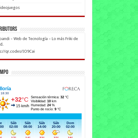
ideojuegos
ributors
ipandi – Web de Tecnología – Lo más Friki de
ed.
s://qr.codes/IO9Cai
empo