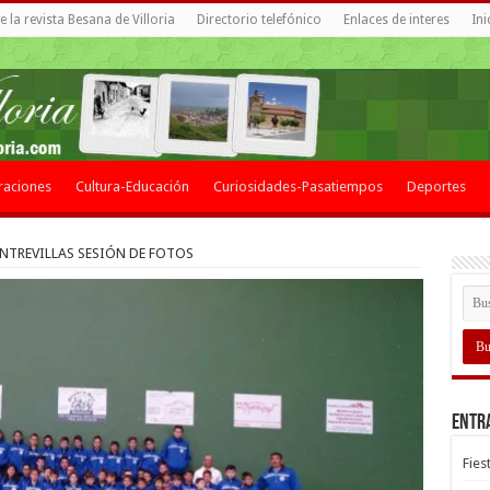
 la revista Besana de Villoria
Directorio telefónico
Enlaces de interes
Ini
raciones
Cultura-Educación
Curiosidades-Pasatiempos
Deportes
NTREVILLAS SESIÓN DE FOTOS
Entr
Fies