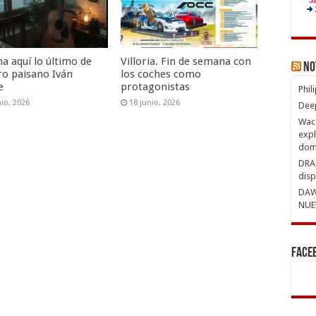
a aquí lo último de
Villoria. Fin de semana con
No
ro paisano Iván
los coches como
e
protagonistas
Phil
nio, 2026
18 junio, 2026
Deep
Waco
expl
domi
DRAG
disp
DAW
NUE
Face