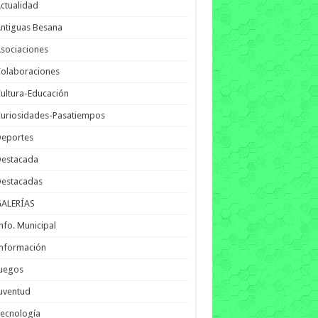
ctualidad
ntiguas Besana
sociaciones
olaboraciones
ultura-Educación
uriosidades-Pasatiempos
Deportes
Destacada
Destacadas
GALERÍAS
nfo. Municipal
nformación
Juegos
uventud
ecnología