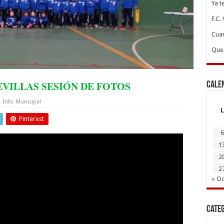
Ya t
F.C.
Cuan
Que 
VILLAS SESIÓN DE FOTOS
Cale
Info. Municipal
L
Pinterest
6
1
2
2
« Oc
Cate