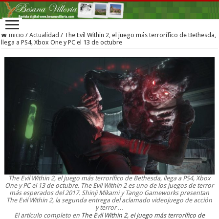
Inicio
/
Actualidad
/
The Evil Within 2, el juego más terrorífico de Bethesda,
llega a PS4, Xbox One y PC el 13 de octubre
The Evil Within 2, el juego más terrorífico de Bethesda, llega a PS4, Xbox
One y PC el 13 de octubre. The Evil Within 2 es uno de los juegos de terror
más esperados del 2017. Shinji Mikami y Tango Gameworks presentan
The Evil Within 2, la segunda entrega del aclamado videojuego de acción
y terror …
El artículo completo en
The Evil Within 2, el juego más terrorífico de