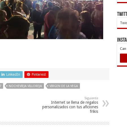
Twit
Twee
INST
Can 
LinkedIn
Pinterest
7
NOCHEVIEJA VILLOREJA
VIRGEN DE LA VEGA
Siguiente
Internet se llena de regalos
personalizados con tus aficiones
frikis