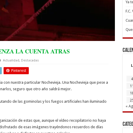
Ya t
F.C.
Cuan
Que 
ENZA LA CUENTA ATRAS
Cale
Actualidad
,
Destacadas
L
Pinterest
4
ia con nuestra particular Nochevieja. Una Nochevieja que pese a
1
arlos, seguro que otro año saldrá mejor.
1
2
tando de las gominolas y los fuegos artificiales han iluminado
« A
anización de estas que, aunque el vídeo recopilatorio no haya
Cate
s disfrutado de esas imágenes trayéndonos recuerdos de días