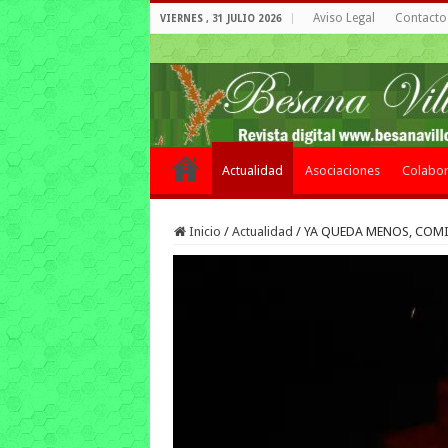
Aviso Legal
Contacto 
VIERNES , 31 JULIO 2026
Actualidad
Asociaciones
Colabor
Inicio
/
Actualidad
/
YA QUEDA MENOS, COMI