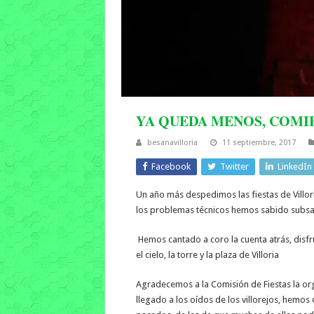
YA QUEDA MENOS, COMI
besanavilloria
11 septiembre, 2017
Facebook
Twitter
LinkedIn
Un año más despedimos las fiestas de Villor
los problemas técnicos hemos sabido subsan
Hemos cantado a coro la cuenta atrás, disfru
el cielo, la torre y la plaza de Villoria
Agradecemos a la Comisión de Fiestas la org
llegado a los oídos de los villorejos, hemo