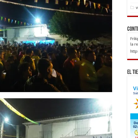
v
Cont
Frik
la r
http
El Ti