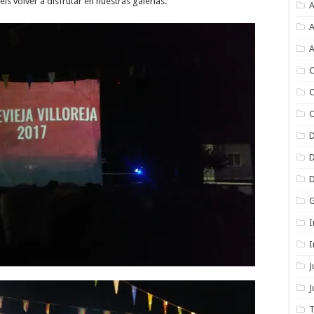
s volver a disfrutar en nuestras galerías.
A
A
A
C
C
C
I
I
J
T