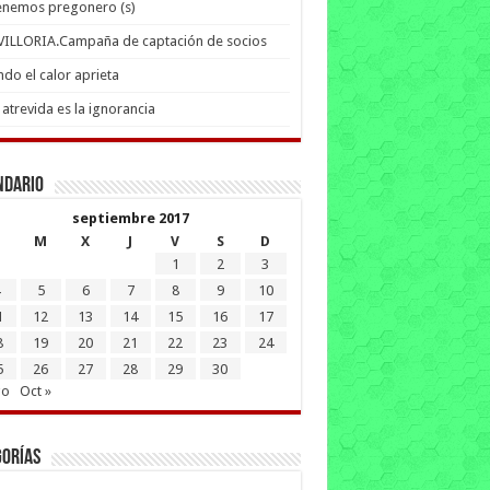
enemos pregonero (s)
 VILLORIA.Campaña de captación de socios
do el calor aprieta
atrevida es la ignorancia
ndario
septiembre 2017
M
X
J
V
S
D
1
2
3
5
6
7
8
9
10
1
12
13
14
15
16
17
8
19
20
21
22
23
24
5
26
27
28
29
30
go
Oct »
gorías