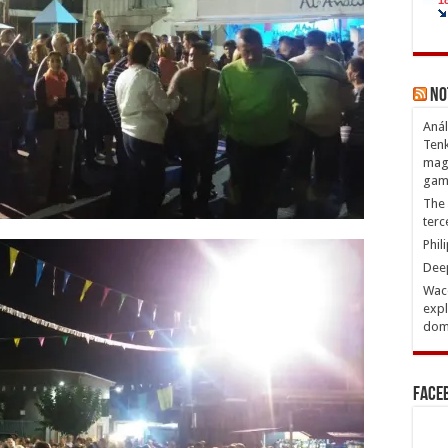
No
Anál
Tenk
magn
gam
The 
terc
Phil
Deep
Waco
expl
domi
Face