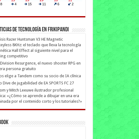
ticias de Tecnología en Frikipandi
isis Razer Huntsman V3 HE Magnetic
eyless 8KHz: el teclado que lleva la tecnología
ética Hall Effect al siguiente nivel para el
ing competitivo
Division Resurgence, el nuevo shooter RPG en
era persona gratuito
ips elige a Tandem como su socio de IA clínica
 Dive de jugabilidad de EA SPORTS FC 27
m y Mitch Leeuwe ilustrador profesional
ica: «¿Cómo se aprende a dibujar en una era
nada por el contenido corto y los tutoriales?»
book