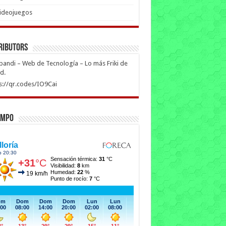
ideojuegos
ributors
ipandi – Web de Tecnología – Lo más Friki de
ed.
s://qr.codes/IO9Cai
empo