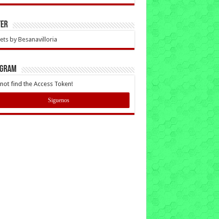
ter
ts by Besanavilloria
AGRAM
not find the Access Token!
Siguenos