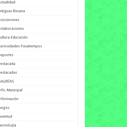
ctualidad
ntiguas Besana
sociaciones
olaboraciones
ultura-Educación
uriosidades-Pasatiempos
Deportes
Destacada
Destacadas
GALERÍAS
nfo. Municipal
nformación
Juegos
uventud
ecnología