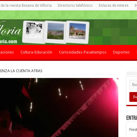
de la revista Besana de Villoria
Directorio telefónico
Enlaces de interes
I
aciones
Cultura-Educación
Curiosidades-Pasatiempos
Deportes
ENZA LA CUENTA ATRAS
Entr
Fies