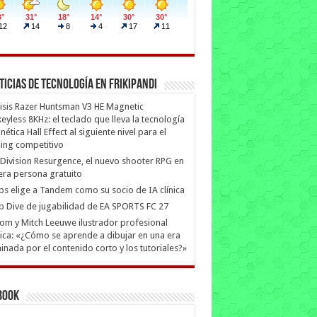
ticias de Tecnología en Frikipandi
isis Razer Huntsman V3 HE Magnetic
eyless 8KHz: el teclado que lleva la tecnología
ética Hall Effect al siguiente nivel para el
ing competitivo
Division Resurgence, el nuevo shooter RPG en
era persona gratuito
ips elige a Tandem como su socio de IA clínica
 Dive de jugabilidad de EA SPORTS FC 27
m y Mitch Leeuwe ilustrador profesional
ica: «¿Cómo se aprende a dibujar en una era
nada por el contenido corto y los tutoriales?»
book