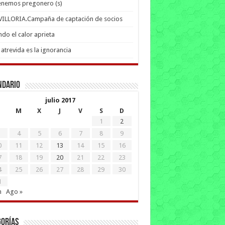
enemos pregonero (s)
 VILLORIA.Campaña de captación de socios
do el calor aprieta
atrevida es la ignorancia
ndario
julio 2017
M
X
J
V
S
D
1
2
4
5
6
7
8
9
0
11
12
13
14
15
16
7
18
19
20
21
22
23
4
25
26
27
28
29
30
1
n
Ago »
gorías