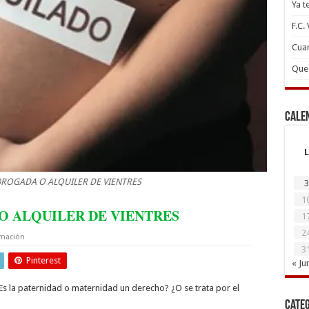
Ya t
F.C.
Cuan
Que 
Cale
L
ROGADA O ALQUILER DE VIENTRES
3
1
O ALQUILER DE VIENTRES
1
2
rmación
3
Pinterest
« Ju
s la paternidad o maternidad un derecho? ¿O se trata por el
Cate