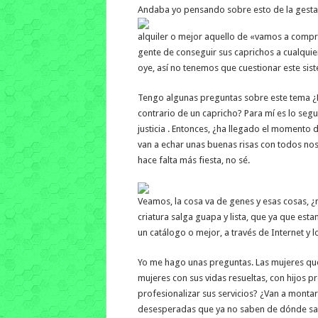
Andaba yo pensando sobre esto de la gestac
alquiler o mejor aquello de «vamos a compra
gente de conseguir sus caprichos a cualquier
oye, así no tenemos que cuestionar este sis
Tengo algunas preguntas sobre este tema ¿E
contrario de un capricho? Para mí es lo seg
justicia . Entonces, ¿ha llegado el momento 
van a echar unas buenas risas con todos nos
hace falta más fiesta, no sé.
Veamos, la cosa va de genes y esas cosas, ¿
criatura salga guapa y lista, que ya que est
un catálogo o mejor, a través de Internet y 
Yo me hago unas preguntas. Las mujeres que s
mujeres con sus vidas resueltas, con hijos p
profesionalizar sus servicios? ¿Van a monta
desesperadas que ya no saben de dónde saca