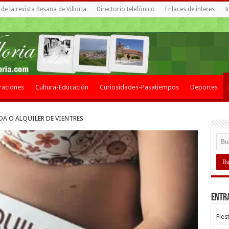
de la revista Besana de Villoria
Directorio telefónico
Enlaces de interes
I
raciones
Cultura-Educación
Curiosidades-Pasatiempos
Deportes
A O ALQUILER DE VIENTRES
Entr
Fies