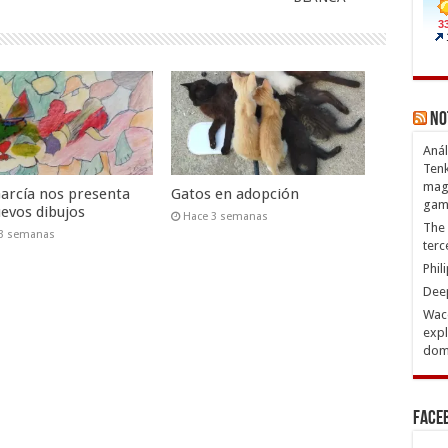
No
Anál
Tenk
magn
García nos presenta
Gatos en adopción
gam
uevos dibujos
Hace 3 semanas
The 
 3 semanas
terc
Phil
Deep
Waco
expl
domi
Face