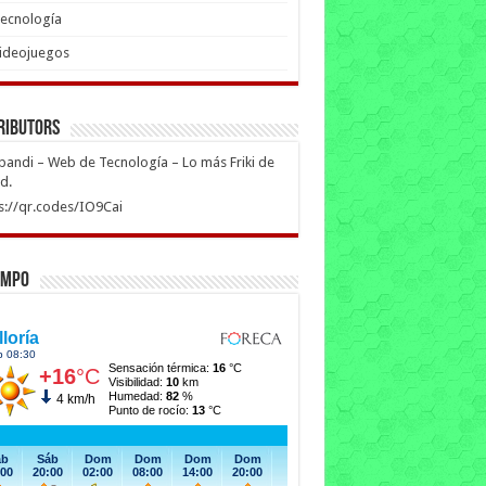
ecnología
ideojuegos
ributors
ipandi – Web de Tecnología – Lo más Friki de
ed.
s://qr.codes/IO9Cai
empo