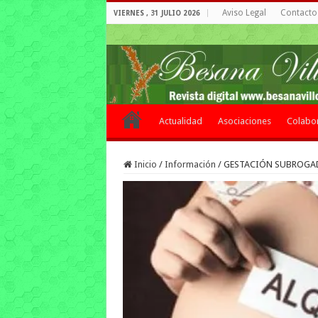
Aviso Legal
Contacto 
VIERNES , 31 JULIO 2026
Actualidad
Asociaciones
Colabo
Inicio
/
Información
/
GESTACIÓN SUBROGAD