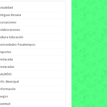
ctualidad
ntiguas Besana
sociaciones
olaboraciones
ultura-Educación
uriosidades-Pasatiempos
Deportes
Destacada
Destacadas
GALERÍAS
nfo. Municipal
nformación
Juegos
uventud