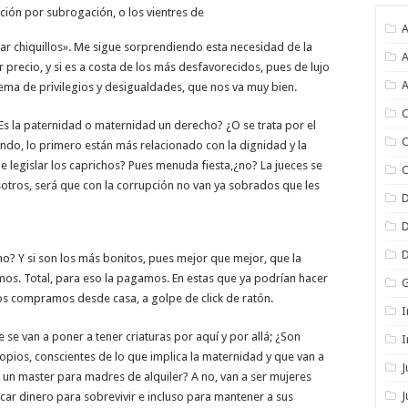
ión por subrogación, o los vientres de
A
r chiquillos». Me sigue sorprendiendo esta necesidad de la
A
 precio, y si es a costa de los más desfavorecidos, pues de lujo
A
tema de privilegios y desigualdades, que nos va muy bien.
C
s la paternidad o maternidad un derecho? ¿O se trata por el
C
undo, lo primero están más relacionado con la dignidad y la
de legislar los caprichos? Pues menuda fiesta,¿no? La jueces se
C
otros, será que con la corrupción no van ya sobrados que les
no? Y si son los más bonitos, pues mejor que mejor, que la
amos. Total, para eso la pagamos. En estas que ya podrían hacer
los compramos desde casa, a golpe de click de ratón.
I
e van a poner a tener criaturas por aquí y por allá; ¿Son
I
ropios, conscientes de lo que implica la maternidad y que van a
r un master para madres de alquiler? A no, van a ser mujeres
J
r dinero para sobrevivir e incluso para mantener a sus