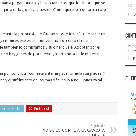
e van a pagar. Bueno, y los no tan ricos, que los habrá que se
T
hiquillo o dos, que ya puestos. Como quien se compra un piso
v
delante la propuesta de Ciudadanos te tendrás que sacar un
Cont
y entonces ese es el amor verdadero, como el que le
Frik
ue también lo compramos y su dinero vale. Adoptar por el
la r
ue no hay genes de por medio y lo mismo son de material
http
a por contribuir con este sistema y sus fórmulas sagradas. Y
El Ti
gna y el sufrimiento de los más débiles, bueno… pues ya tal.
LinkedIn
Pinterest
Siguiente
YO SE LO CONTÉ A LA GAVIOTA
BLANCA