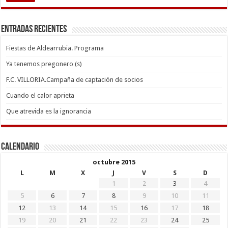
Entradas recientes
Fiestas de Aldearrubia. Programa
Ya tenemos pregonero (s)
F.C. VILLORIA.Campaña de captación de socios
Cuando el calor aprieta
Que atrevida es la ignorancia
Calendario
octubre 2015
L
M
X
J
V
S
D
1
2
3
4
5
6
7
8
9
10
11
12
13
14
15
16
17
18
19
20
21
22
23
24
25